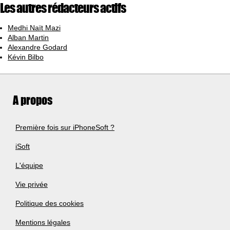
Les autres rédacteurs actifs
Medhi Naït Mazi
Alban Martin
Alexandre Godard
Kévin Bilbo
A propos
Première fois sur iPhoneSoft ?
iSoft
L'équipe
Vie privée
Politique des cookies
Mentions légales