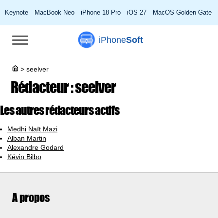
Keynote
MacBook Neo
iPhone 18 Pro
iOS 27
MacOS Golden Gate
iPhone
Soft
>
seelver
Rédacteur :
seelver
Les autres rédacteurs actifs
Medhi Naït Mazi
Alban Martin
Alexandre Godard
Kévin Bilbo
A propos