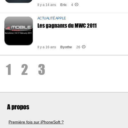
Il y a 14 ans
Eric
4
ACTUALITÉ APPLE
Les gagnants du MWC 2011
Il y a 16 ans
Byothe
26
1
2
3
A propos
Première fois sur iPhoneSoft ?