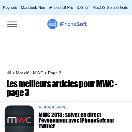
Keynote
MacBook Neo
iPhone 18 Pro
iOS 27
MacOS Golden Gate
iPhone
Soft
>
Mot clé : MWC
>
Page 3
Les meilleurs articles pour
MWC -
page 3
ACTUALITÉ APPLE
MWC 2013 : suivez en direct
l'évènement avec iPhoneSoft sur
Twitter