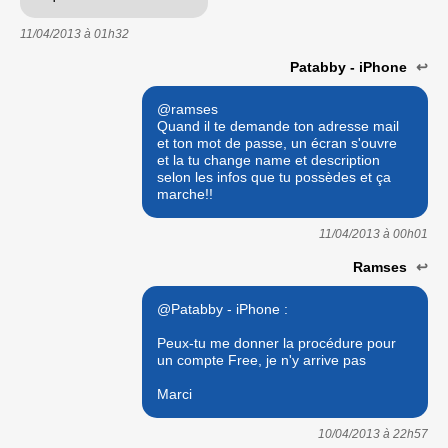
11/04/2013 à
01h32
Patabby - iPhone
↩
@ramses
Quand il te demande ton adresse mail
et ton mot de passe, un écran s'ouvre
et la tu change name et description
selon les infos que tu possèdes et ça
marche!!
11/04/2013 à
00h01
Ramses
↩
@Patabby - iPhone :
Peux-tu me donner la procédure pour
un compte Free, je n'y arrive pas
Marci
10/04/2013 à
22h57