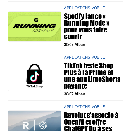
APPLICATIONS MOBILE
Spotify lance «
Running Mode »
pour vous faire
courir
30/07
Alban
APPLICATIONS MOBILE
TikTok teste Shop
Plus à la Prime et
une app LimeShorts
payante
30/07
Alban
APPLICATIONS MOBILE
Revolut s’associe à
OpenAI et offre
ChatGPT Go à ses