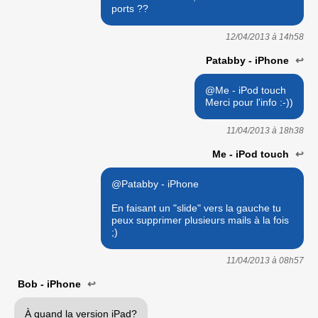
ports ??
12/04/2013 à
14h58
Patabby - iPhone
↩
@Me - iPod touch
Merci pour l'info :-))
11/04/2013 à
18h38
Me - iPod touch
↩
@Patabby - iPhone
En faisant un "slide" vers la gauche tu
peux supprimer plusieurs mails à la fois
;)
11/04/2013 à
08h57
Bob - iPhone
↩
À quand la version iPad?