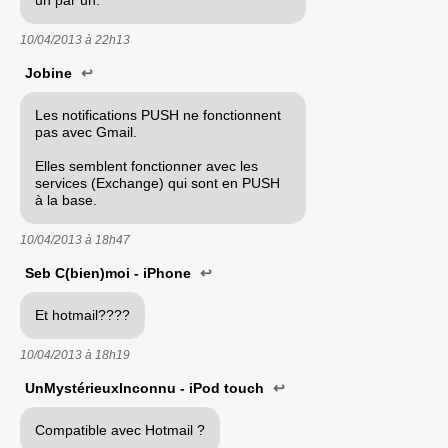
10/04/2013 à
22h13
Jobine
↩
Les notifications PUSH ne fonctionnent
pas avec Gmail.
Elles semblent fonctionner avec les
services (Exchange) qui sont en PUSH
à la base.
10/04/2013 à
18h47
Seb C(bien)moi - iPhone
↩
Et hotmail????
10/04/2013 à
18h19
UnMystérieuxInconnu - iPod touch
↩
Compatible avec Hotmail ?