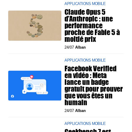
APPLICATIONS MOBILE
Claude Opus 5
d’Anthropic : une
performance
proche de Fable 5 à
moitié prix
24/07
Alban
APPLICATIONS MOBILE
Facebook Verified
en vidéo : Meta
lance un badge
gratuit pour prouver
que vous êtes un
humain
24/07
Alban
APPLICATIONS MOBILE
Geekbench 7 est