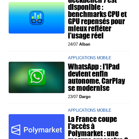
disponible :
benchmarks CPU et
GPU repensés pour
mieux refléter
l’usage réel
24/07
Alban
APPLICATIONS MOBILE
WhatsApp : l'iPad
devient enfin
autonome, CarPlay
se modernise
23/07
Dargo
APPLICATIONS MOBILE
La France coupe
l'accès à
Polymarket : une