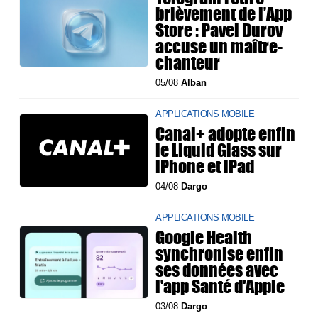
brièvement de l’App
Store : Pavel Durov
accuse un maître-
chanteur
05/08
Alban
APPLICATIONS MOBILE
Canal+ adopte enfin
le Liquid Glass sur
iPhone et iPad
04/08
Dargo
APPLICATIONS MOBILE
Google Health
synchronise enfin
ses données avec
l'app Santé d'Apple
03/08
Dargo