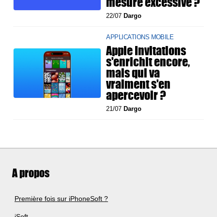
mesure excessive ?
22/07
Dargo
APPLICATIONS MOBILE
Apple Invitations
s'enrichit encore,
mais qui va
vraiment s'en
apercevoir ?
21/07
Dargo
A propos
Première fois sur iPhoneSoft ?
iSoft