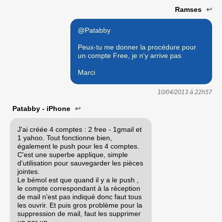
Ramses
↩
@Patabby
Peux-tu me donner la procédure pour
un compte Free, je n'y arrive pas
Marci
10/04/2013 à
22h57
Patabby - iPhone
↩
J'ai créée 4 comptes : 2 free - 1gmail et
1 yahoo. Tout fonctionne bien,
également le push pour les 4 comptes.
C'est une superbe applique, simple
d'utilisation pour sauvegarder les pièces
jointes.
Le bémol est que quand il y a le push ,
le compte correspondant à la réception
de mail n'est pas indiqué donc faut tous
les ouvrir. Et puis gros problème pour la
suppression de mail, faut les supprimer
un par un.