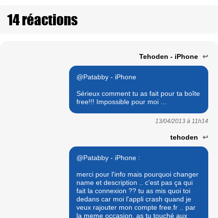
14 réactions
Tehoden - iPhone
↩
@Patabby - iPhone
Sérieux comment tu as fait pour ta boîte
free!!! Impossible pour moi ...
13/04/2013 à
11h14
tehoden
↩
@Patabby - iPhone :
merci pour l'info mais pourquoi changer
name et description .. c'est pas ça qui
fait la connexion ?? tu as mis quoi toi
dedans car moi l'appli crash quand je
veux rajouter mon compte free.fr .. par
la meme occasion, as tu touché aux