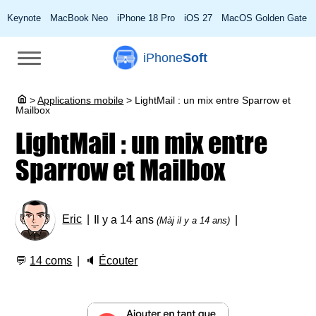
Keynote
MacBook Neo
iPhone 18 Pro
iOS 27
MacOS Golden Gate
iPhone
Soft
>
Applications mobile
>
LightMail : un mix entre Sparrow et
Mailbox
LightMail : un mix entre
Sparrow et Mailbox
Eric
Il y a 14 ans
(Màj il y a 14 ans)
💬
14 coms
🔈
Écouter