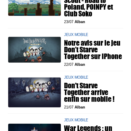
Scout - Road to
Poland, POINPY et
Club Soko
23/07
Alban
JEUX MOBILE
Notre avis sur le jeu
Don’t Starve
Together sur iPhone
22/07
Alban
JEUX MOBILE
Don't Starve
Together arrive
enfin sur mobile !
21/07
Alban
JEUX MOBILE
War Legends : un