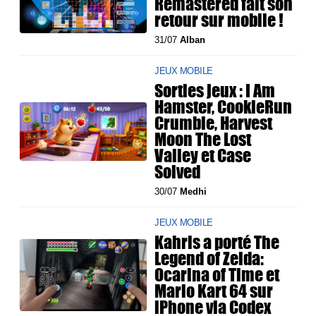
Remastered fait son
retour sur mobile !
31/07
Alban
JEUX MOBILE
Sorties jeux : I Am
Hamster, CookieRun
Crumble, Harvest
Moon The Lost
Valley et Case
Solved
30/07
Medhi
JEUX MOBILE
Kahris a porté The
Legend of Zelda:
Ocarina of Time et
Mario Kart 64 sur
iPhone via Codex