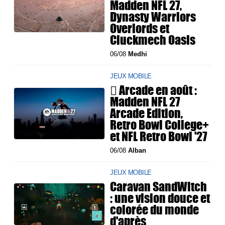
Madden NFL 27,
Dynasty Warriors
Overlords et
Cluckmech Oasis
06/08
Medhi
JEUX MOBILE
 Arcade en août :
Madden NFL 27
Arcade Edition,
Retro Bowl College+
et NFL Retro Bowl '27
06/08
Alban
JEUX MOBILE
Caravan SandWitch
: une vision douce et
colorée du monde
d'après