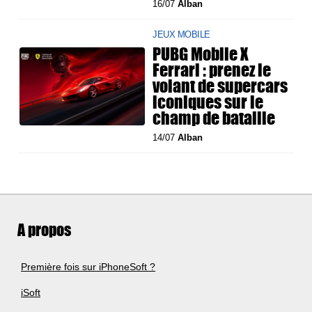
16/07
Alban
JEUX MOBILE
PUBG Mobile X
Ferrari : prenez le
volant de supercars
iconiques sur le
champ de bataille
14/07
Alban
A propos
Première fois sur iPhoneSoft ?
iSoft