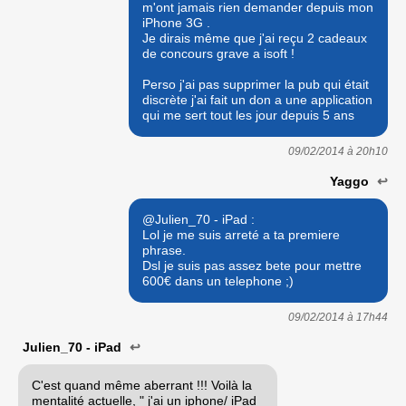
m'ont jamais rien demander depuis mon
iPhone 3G .
Je dirais même que j'ai reçu 2 cadeaux
de concours grave a isoft !
Perso j'ai pas supprimer la pub qui était
discrète j'ai fait un don a une application
qui me sert tout les jour depuis 5 ans
09/02/2014 à
20h10
Yaggo
↩
@Julien_70 - iPad :
Lol je me suis arreté a ta premiere
phrase.
Dsl je suis pas assez bete pour mettre
600€ dans un telephone ;)
09/02/2014 à
17h44
Julien_70 - iPad
↩
C'est quand même aberrant !!! Voilà la
mentalité actuelle, " j'ai un iphone/ iPad