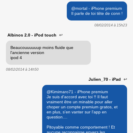
@mortal - iPhone premium
Il parle de toi tête de conn !
08/02/2014 à
15h23
Albinos 2.0 - iPod touch
↩
Beaucouuuuuup moins fluide que
l'ancienne version
ipod 4
08/02/2014 à
14h50
Julien_70 - iPad
↩
@Kimimaro71 - iPhone premium
Je suis d'accord avec toi !! Il faut
vraiment être un minable pour aller
choper un compte premium gratos, et
en plus, s'en vanter sur l'app en
question....
Pitoyable comme comportement ! Et
aucune reconnaisse envers les