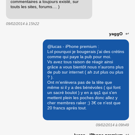
commentaires a toujours existé, sur
touts les sites, forums.... )
09/02/2014 à
15h22
yaggO
↩
@lucas - iPhone premium :
Lol pourquoi je bougerais j'ai des crétins
comme qui paye la pub pour moi.
Vs avez tous raison de réagir ainsi
grâce a vous bientôt nous n'aurons plus
de pub sur internet ( ah zut plus ou plus
? ).
Ont m'enlèvera pas de la tête que
même si il y a des bénévoles ( qui font
un sacré boulot ) y en a qq1 qui s'en
mettent plein les poches donc allez y
cher membres raker ;) 3€ ce n'est que
20 francs après tout.
09/02/2014 à
09h49