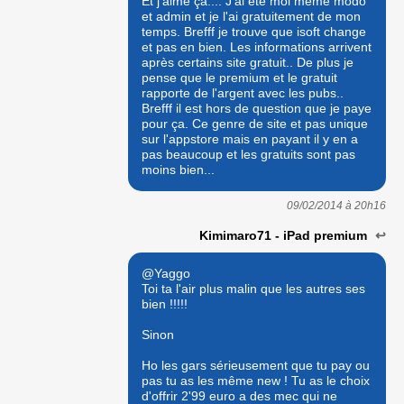
Et j'aime ça.... J'ai été moi même modo
et admin et je l'ai gratuitement de mon
temps. Brefff je trouve que isoft change
et pas en bien. Les informations arrivent
après certains site gratuit.. De plus je
pense que le premium et le gratuit
rapporte de l'argent avec les pubs..
Brefff il est hors de question que je paye
pour ça. Ce genre de site et pas unique
sur l'appstore mais en payant il y en a
pas beaucoup et les gratuits sont pas
moins bien...
09/02/2014 à
20h16
Kimimaro71 - iPad premium
↩
@Yaggo
Toi ta l'air plus malin que les autres ses
bien !!!!!
Sinon
Ho les gars sérieusement que tu pay ou
pas tu as les même new ! Tu as le choix
d'offrir 2'99 euro a des mec qui ne