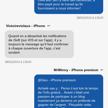
Cela leur sert a faire des bénéfices, a
être payé pour le travail qu'ils
fournissent a nous informer!
08/02/2014 à
13h20
Victoireviclaux - iPhone
↩
Quand on a désactivé les notifications
de iSoft (sur iOS et sur l'app), il y a
toujours le message qu'il faut confirmer
à chaque ouverture de l'app, c'est
soulant.
08/02/2014 à
13h20
MrWinny - iPhone premium
↩
@Geo - iPhone premium
Acheté vas y... Perso il est loin le temps
de l'info gratuit... Avant c'était une
passion de participer à un blog
maintenant ça deviens un prétexte de
gagner de l'argent.. Pitoyable cette