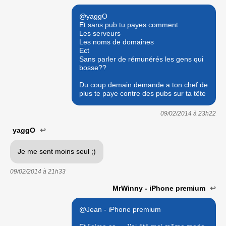
@yaggO
Et sans pub tu payes comment
Les serveurs
Les noms de domaines
Ect
Sans parler de rémunérés les gens qui
bosse??
Du coup demain demande a ton chef de
plus te paye contre des pubs sur ta tête
09/02/2014 à
23h22
yaggO
↩
Je me sent moins seul ;)
09/02/2014 à
21h33
MrWinny - iPhone premium
↩
@Jean - iPhone premium