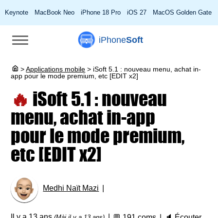
Keynote
MacBook Neo
iPhone 18 Pro
iOS 27
MacOS Golden Gate
iPhone
Soft
>
Applications mobile
>
iSoft 5.1 : nouveau menu, achat in-
app pour le mode premium, etc [EDIT x2]
🔥
iSoft 5.1 : nouveau
menu, achat in-app
pour le mode premium,
etc [EDIT x2]
Medhi Naït Mazi
Il y a 13 ans
💬
191 coms
🔈
Écouter
(Màj il y a 13 ans)