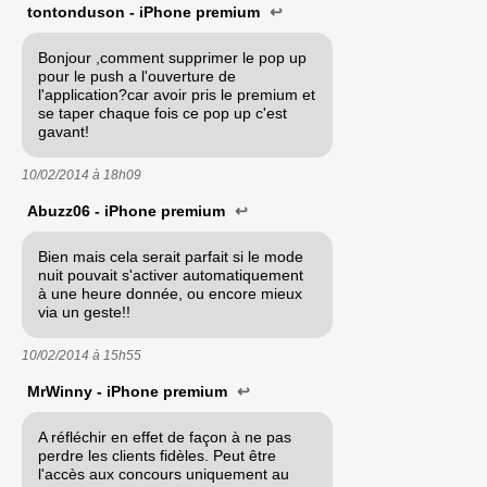
tontonduson - iPhone premium
↩
Bonjour ,comment supprimer le pop up
pour le push a l'ouverture de
l'application?car avoir pris le premium et
se taper chaque fois ce pop up c'est
gavant!
10/02/2014 à
18h09
Abuzz06 - iPhone premium
↩
Bien mais cela serait parfait si le mode
nuit pouvait s'activer automatiquement
à une heure donnée, ou encore mieux
via un geste!!
10/02/2014 à
15h55
MrWinny - iPhone premium
↩
A réfléchir en effet de façon à ne pas
perdre les clients fidèles. Peut être
l'accès aux concours uniquement au