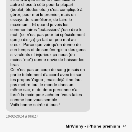
autre chose à côté pour la plupart
(boulot, études etc..) c'est compliqué à
gérer, pour moi le premier, mais on
essaye de s'améliorer, de faire le
maximum.. Et quand je vois les
commentaires "putassiers" j'ose dire le
mot, (ce n'est pas pour toi spécialement
que je dis ça) ça fait un peu mal au
cœur.. Parce que voir qu'on donne de
son temps et de son énergie à des gens
si virulents et injurieux ça nous (du
moins "me") donne envie de baisser les
bras..
Ce n'est pas un coup de sang je suis en
partie totalement d'accord avec toi sur
tes propos Yagoo , mais déjà il ne faut
pas mettre tout le monde dans un
même sac, et de deux personne n'a
forcé la main pour acheter. Vous faites
comme bon vous semble.
Voilà bonne soirée à tous !
10/02/2014 à
00h17
MrWinny - iPhone premium
↩