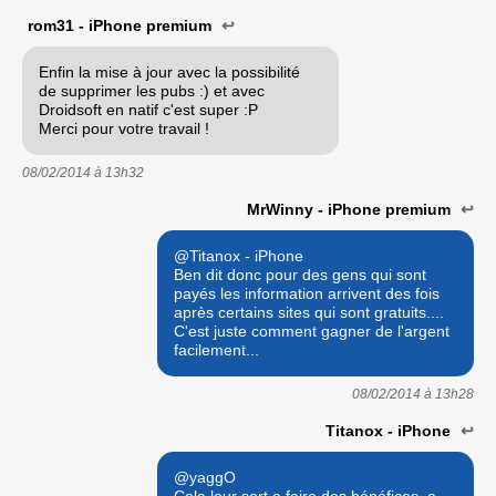
rom31 - iPhone premium
↩
Enfin la mise à jour avec la possibilité
de supprimer les pubs :) et avec
Droidsoft en natif c'est super :P
Merci pour votre travail !
08/02/2014 à
13h32
MrWinny - iPhone premium
↩
@Titanox - iPhone
Ben dit donc pour des gens qui sont
payés les information arrivent des fois
après certains sites qui sont gratuits....
C'est juste comment gagner de l'argent
facilement...
08/02/2014 à
13h28
Titanox - iPhone
↩
@yaggO