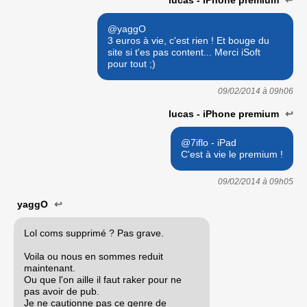
lucas - iPhone premium
↩
@yaggO
3 euros à vie, c'est rien ! Et bouge du
site si t'es pas content... Merci iSoft
pour tout ;)
09/02/2014 à
09h06
lucas - iPhone premium
↩
@7iflo - iPad
C'est à vie le premium !
09/02/2014 à
09h05
yaggO
↩
Lol coms supprimé ? Pas grave.
Voila ou nous en sommes reduit
maintenant.
Ou que l'on aille il faut raker pour ne
pas avoir de pub.
Je ne cautionne pas ce genre de