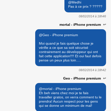
@Medhi
Pas à ce prix ? ?????
08/02/2014 à
18h46
mortal - iPhone premium
↩
@Geo - iPhone premium
Moi quand je fais quelque chose je
vérifie a ce que sa soit sécurisé
contrairement au développeur qui ont
fait cette application!!!! Et oui faut defois
pense un peux plus loin.....
08/02/2014 à
18h42
Geo - iPhone premium
↩
@mortal - iPhone premium
Eh beh viens chez moi je te fais
travailler gratos, on verra comment tu le
prendra! Aucun respect pour les gens
qui se donne un minimum de mal!