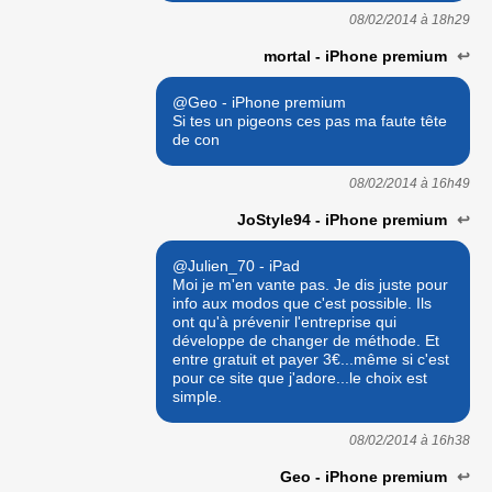
08/02/2014 à
18h29
mortal - iPhone premium
↩
@Geo - iPhone premium
Si tes un pigeons ces pas ma faute tête
de con
08/02/2014 à
16h49
JoStyle94 - iPhone premium
↩
@Julien_70 - iPad
Moi je m'en vante pas. Je dis juste pour
info aux modos que c'est possible. Ils
ont qu'à prévenir l'entreprise qui
développe de changer de méthode. Et
entre gratuit et payer 3€...même si c'est
pour ce site que j'adore...le choix est
simple.
08/02/2014 à
16h38
Geo - iPhone premium
↩