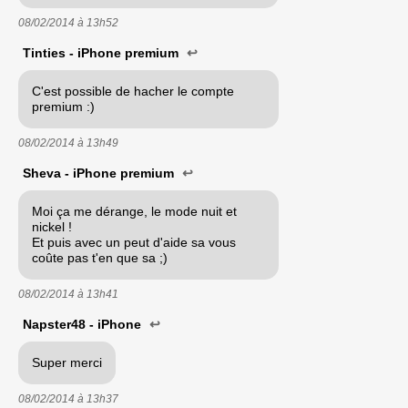
08/02/2014 à
13h52
Tinties - iPhone premium
↩
C'est possible de hacher le compte
premium :)
08/02/2014 à
13h49
Sheva - iPhone premium
↩
Moi ça me dérange, le mode nuit et
nickel !
Et puis avec un peut d'aide sa vous
coûte pas t'en que sa ;)
08/02/2014 à
13h41
Napster48 - iPhone
↩
Super merci
08/02/2014 à
13h37