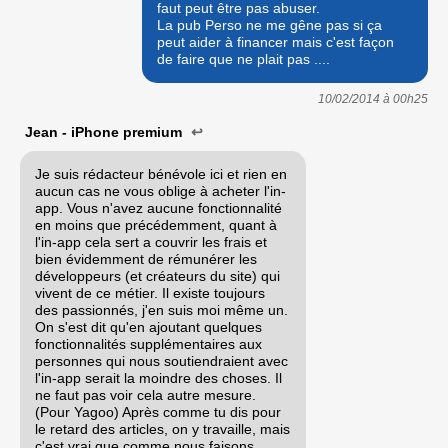
faut peut être pas abuser.
La pub Perso ne me gêne pas si ça
peut aider à financer mais c'est façon
de faire que ne plait pas ....
10/02/2014 à
00h25
Jean - iPhone premium
↩
Je suis rédacteur bénévole ici et rien en
aucun cas ne vous oblige à acheter l'in-
app. Vous n'avez aucune fonctionnalité
en moins que précédemment, quant à
l'in-app cela sert a couvrir les frais et
bien évidemment de rémunérer les
développeurs (et créateurs du site) qui
vivent de ce métier. Il existe toujours
des passionnés, j'en suis moi même un.
On s'est dit qu'en ajoutant quelques
fonctionnalités supplémentaires aux
personnes qui nous soutiendraient avec
l'in-app serait la moindre des choses. Il
ne faut pas voir cela autre mesure.
(Pour Yagoo) Après comme tu dis pour
le retard des articles, on y travaille, mais
c'est vrai que comme nous faisons