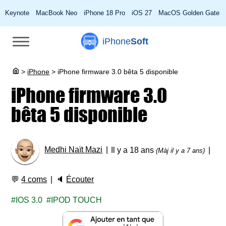
Keynote
MacBook Neo
iPhone 18 Pro
iOS 27
MacOS Golden Gate
iPhone
Soft
>
iPhone
>
iPhone firmware 3.0 bêta 5 disponible
iPhone firmware 3.0
bêta 5 disponible
Medhi Naït Mazi
Il y a 18 ans
(Màj il y a 7 ans)
💬
4 coms
🔈
Écouter
IOS 3.0
IPOD TOUCH