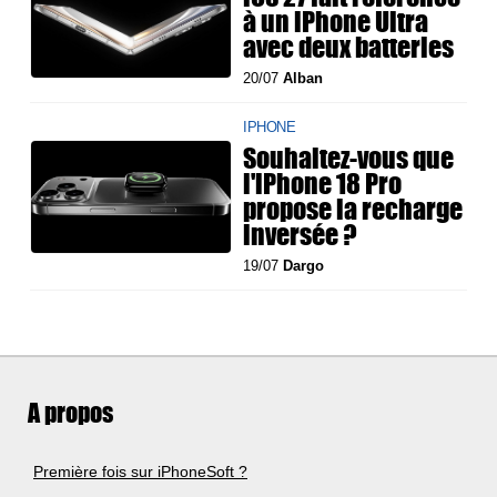
à un iPhone Ultra
avec deux batteries
20/07
Alban
IPHONE
Souhaitez-vous que
l'iPhone 18 Pro
propose la recharge
inversée ?
19/07
Dargo
A propos
Première fois sur iPhoneSoft ?