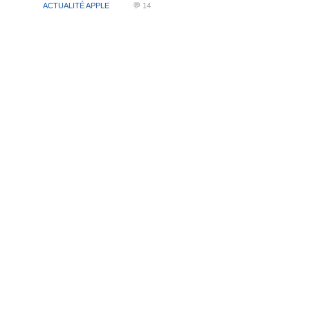
ACTUALITÉ APPLE
💬 14