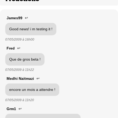
James99
↩
Good news! i m testing it !
07/05/2009 à
16h00
Fred
↩
Que de gros beta !
07/05/2009 à
11h22
Medhi Naitmazi
↩
encore un mois a attendre !
07/05/2009 à
11h20
Grm1
↩