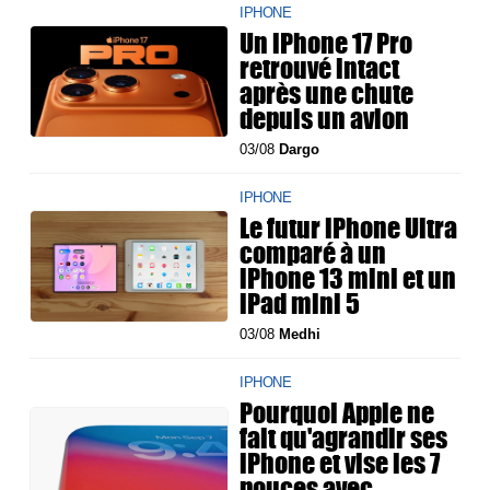
IPHONE
Un iPhone 17 Pro
retrouvé intact
après une chute
depuis un avion
03/08
Dargo
IPHONE
Le futur iPhone Ultra
comparé à un
iPhone 13 mini et un
iPad mini 5
03/08
Medhi
IPHONE
Pourquoi Apple ne
fait qu'agrandir ses
iPhone et vise les 7
pouces avec