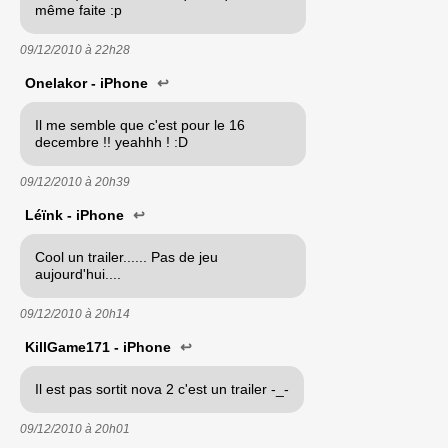
même faite :p
09/12/2010 à
22h28
Onelakor - iPhone
↩
Il me semble que c'est pour le 16
decembre !! yeahhh ! :D
09/12/2010 à
20h39
Léïnk - iPhone
↩
Cool un trailer...... Pas de jeu
aujourd'hui....
09/12/2010 à
20h14
KillGame171 - iPhone
↩
Il est pas sortit nova 2 c'est un trailer -_-
09/12/2010 à
20h01