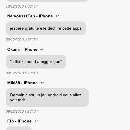
10/12/2010 à
00h54
NervouzzzFab - iPhone
↩
jespere gratuite elle dechire cette apps
09/12/2010 à
23h54
Okami - iPhone
↩
" i think i need a bigger gun"
09/12/2010 à
23h40
Mikl89 - iPhone
↩
Demain c est un jeu android vous allez
voir mdr
09/12/2010 à
23h04
Ffb - iPhone
↩