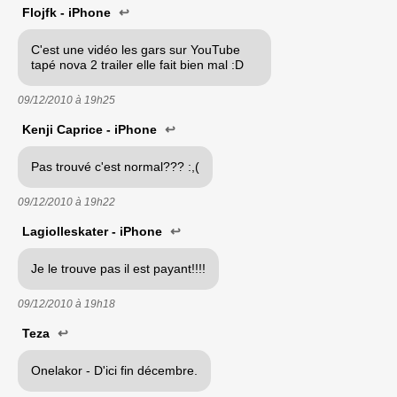
Flojfk - iPhone
↩
C'est une vidéo les gars sur YouTube
tapé nova 2 trailer elle fait bien mal :D
09/12/2010 à
19h25
Kenji Caprice - iPhone
↩
Pas trouvé c'est normal??? :,(
09/12/2010 à
19h22
Lagiolleskater - iPhone
↩
Je le trouve pas il est payant!!!!
09/12/2010 à
19h18
Teza
↩
Onelakor - D'ici fin décembre.