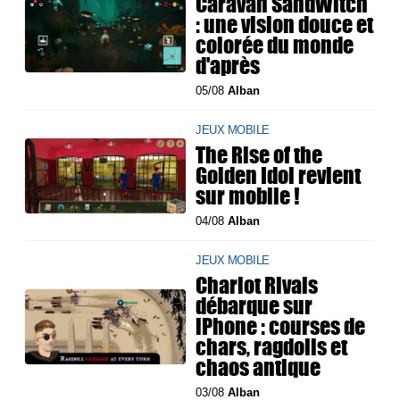
Caravan SandWitch
: une vision douce et
colorée du monde
d'après
05/08
Alban
JEUX MOBILE
The Rise of the
Golden Idol revient
sur mobile !
04/08
Alban
JEUX MOBILE
Chariot Rivals
débarque sur
iPhone : courses de
chars, ragdolls et
chaos antique
03/08
Alban