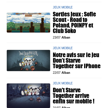
JEUX MOBILE
Sorties jeux : Sofie
Scout - Road to
Poland, POINPY et
Club Soko
23/07
Alban
JEUX MOBILE
Notre avis sur le jeu
Don’t Starve
Together sur iPhone
22/07
Alban
JEUX MOBILE
Don't Starve
Together arrive
enfin sur mobile !
21/07
Alban