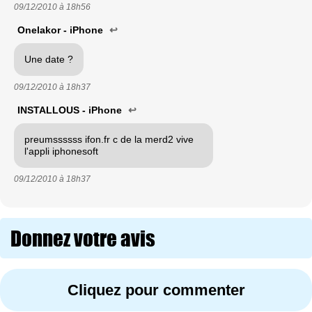
09/12/2010 à
18h56
Onelakor - iPhone
↩
Une date ?
09/12/2010 à
18h37
INSTALLOUS - iPhone
↩
preumssssss ifon.fr c de la merd2 vive
l'appli iphonesoft
09/12/2010 à
18h37
Donnez votre avis
Cliquez pour commenter