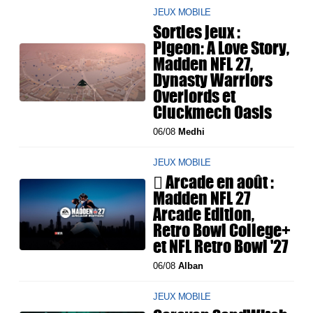
JEUX MOBILE
Sorties jeux :
Pigeon: A Love Story,
Madden NFL 27,
Dynasty Warriors
Overlords et
Cluckmech Oasis
06/08
Medhi
JEUX MOBILE
 Arcade en août :
Madden NFL 27
Arcade Edition,
Retro Bowl College+
et NFL Retro Bowl '27
06/08
Alban
JEUX MOBILE