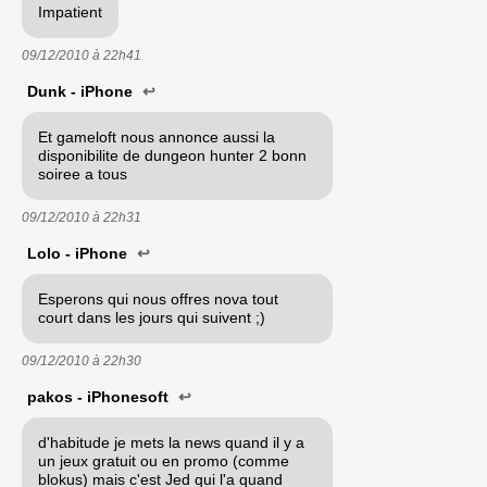
Impatient
09/12/2010 à
22h41
Dunk - iPhone
↩
Et gameloft nous annonce aussi la
disponibilite de dungeon hunter 2 bonn
soiree a tous
09/12/2010 à
22h31
Lolo - iPhone
↩
Esperons qui nous offres nova tout
court dans les jours qui suivent ;)
09/12/2010 à
22h30
pakos - iPhonesoft
↩
d'habitude je mets la news quand il y a
un jeux gratuit ou en promo (comme
blokus) mais c'est Jed qui l'a quand