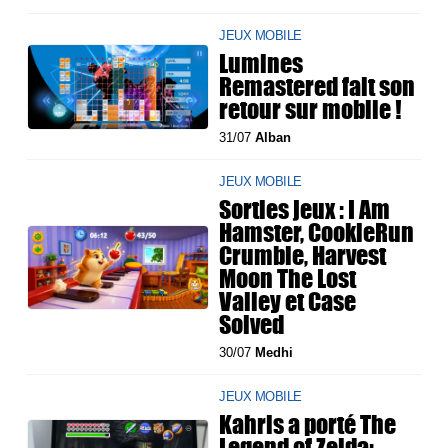
JEUX MOBILE
Lumines
Remastered fait son
retour sur mobile !
31/07
Alban
JEUX MOBILE
Sorties jeux : I Am
Hamster, CookieRun
Crumble, Harvest
Moon The Lost
Valley et Case
Solved
30/07
Medhi
JEUX MOBILE
Kahris a porté The
Legend of Zelda: