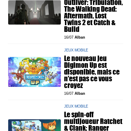
Outliver: Tribulation,
The Walking Dead:
Aftermath, Lost
Twins 2 et Catch &
Build
16/07
Alban
JEUX MOBILE
Le nouveau jeu
Digimon Up est
disponible, mais ce
n'est pas ce vous
croyez
16/07
Alban
JEUX MOBILE
Le spin-off
multijoueur Ratchet
& Clank: Ranger