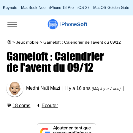
Keynote
MacBook Neo
iPhone 18 Pro
iOS 27
MacOS Golden Gate
iPhone
Soft
>
Jeux mobile
>
Gameloft : Calendrier de l'avent du 09/12
Gameloft : Calendrier
de l'avent du 09/12
Medhi Naït Mazi
Il y a 16 ans
(Màj il y a 7 ans)
💬
18 coms
🔈
Écouter