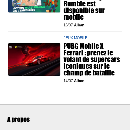
Rumble est
disponible sur
mobile
16/07
Alban
JEUX MOBILE
PUBG Mobile X
Ferrari : prenez le
volant de supercars
iconiques sur le
champ de bataille
14/07
Alban
A propos