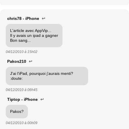
chris78 - iPhone
↩
L'article avec AppVip...
Il y avais un ipad a gagner
Bon sang...
04/12/2010 à
15h02
Pakos210
↩
J'ai l'iPad, pourquoi j'aurais menti?
:doute:
04/12/2010 à
06h45
Tiptop - iPhone
↩
Pakos?
04/12/2010 à
00h09