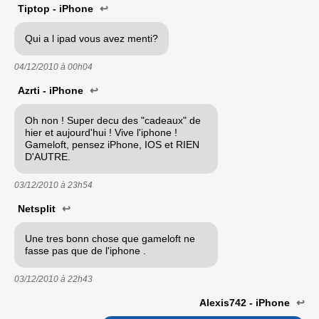
Tiptop - iPhone
↩
Qui a l ipad vous avez menti?
04/12/2010 à
00h04
Azrti - iPhone
↩
Oh non ! Super decu des "cadeaux" de
hier et aujourd'hui ! Vive l'iphone !
Gameloft, pensez iPhone, IOS et RIEN
D'AUTRE.
03/12/2010 à
23h54
Netsplit
↩
Une tres bonn chose que gameloft ne
fasse pas que de l'iphone .
03/12/2010 à
22h43
Alexis742 - iPhone
↩