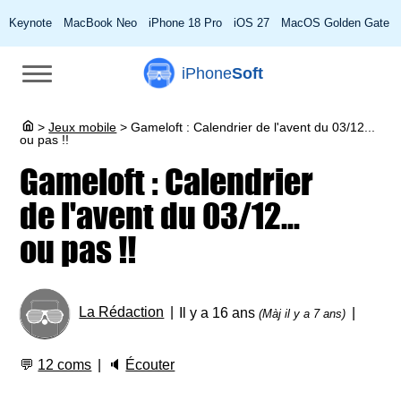
Keynote
MacBook Neo
iPhone 18 Pro
iOS 27
MacOS Golden Gate
iPhone
Soft
>
Jeux mobile
>
Gameloft : Calendrier de l'avent du 03/12...
ou pas !!
Gameloft : Calendrier
de l'avent du 03/12...
ou pas !!
La Rédaction
Il y a 16 ans
(Màj il y a 7 ans)
💬
12 coms
🔈
Écouter