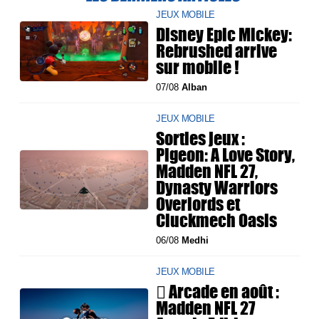
JEUX MOBILE
Disney Epic Mickey:
Rebrushed arrive
sur mobile !
07/08
Alban
JEUX MOBILE
Sorties jeux :
Pigeon: A Love Story,
Madden NFL 27,
Dynasty Warriors
Overlords et
Cluckmech Oasis
06/08
Medhi
JEUX MOBILE
 Arcade en août :
Madden NFL 27