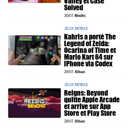
Valley et Case
Solved
30/07
Medhi
JEUX MOBILE
Kahris a porté The
Legend of Zelda:
Ocarina of Time et
Mario Kart 64 sur
iPhone via Codex
29/07
Alban
JEUX MOBILE
Reigns: Beyond
quitte Apple Arcade
et arrive sur App
Store et Play Store
28/07
Alban