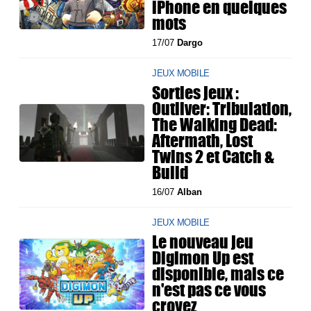
iPhone en quelques
mots
17/07
Dargo
JEUX MOBILE
Sorties jeux :
Outliver: Tribulation,
The Walking Dead:
Aftermath, Lost
Twins 2 et Catch &
Build
16/07
Alban
JEUX MOBILE
Le nouveau jeu
Digimon Up est
disponible, mais ce
n'est pas ce vous
croyez