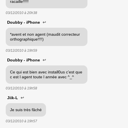
racaille!!!!!
03/12/2010 à
20h38
Doubby - iPhone
↩
*avent et non agent (maudit correcteur
orthographique!!!!)
03/12/2010 à
19h59
Doubby - iPhone
↩
Ce qui est bien avec install0us c'est que
c est l agent toute l année avec ^_^
03/12/2010 à
19h58
Jiik-L
↩
Je suis très fâché
03/12/2010 à
19h57