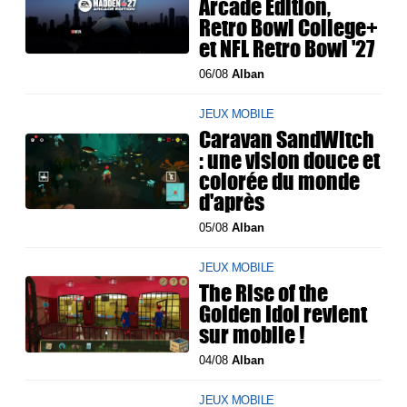
Arcade Edition,
Retro Bowl College+
et NFL Retro Bowl '27
06/08
Alban
JEUX MOBILE
Caravan SandWitch
: une vision douce et
colorée du monde
d'après
05/08
Alban
JEUX MOBILE
The Rise of the
Golden Idol revient
sur mobile !
04/08
Alban
JEUX MOBILE