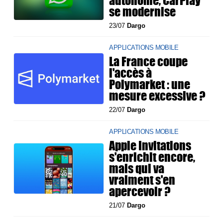
autonome, CarPlay
se modernise
23/07
Dargo
APPLICATIONS MOBILE
La France coupe
l'accès à
Polymarket : une
mesure excessive ?
22/07
Dargo
APPLICATIONS MOBILE
Apple Invitations
s'enrichit encore,
mais qui va
vraiment s'en
apercevoir ?
21/07
Dargo