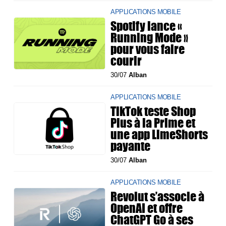
APPLICATIONS MOBILE
Spotify lance «
Running Mode »
pour vous faire
courir
30/07
Alban
APPLICATIONS MOBILE
TikTok teste Shop
Plus à la Prime et
une app LimeShorts
payante
30/07
Alban
APPLICATIONS MOBILE
Revolut s’associe à
OpenAI et offre
ChatGPT Go à ses