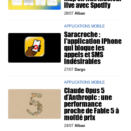
live avec Spotify
28/07
Alban
APPLICATIONS MOBILE
Saracroche :
l'application iPhone
qui bloque les
appels et SMS
indésirables
27/07
Dargo
APPLICATIONS MOBILE
Claude Opus 5
d’Anthropic : une
performance
proche de Fable 5 à
moitié prix
24/07
Alban