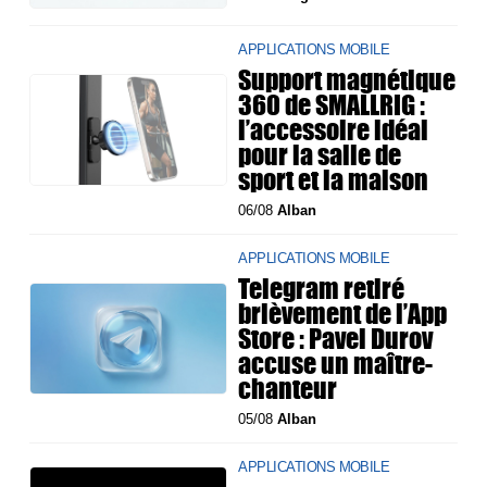
APPLICATIONS MOBILE
Support magnétique
360 de SMALLRIG :
l’accessoire idéal
pour la salle de
sport et la maison
06/08
Alban
APPLICATIONS MOBILE
Telegram retiré
brièvement de l’App
Store : Pavel Durov
accuse un maître-
chanteur
05/08
Alban
APPLICATIONS MOBILE