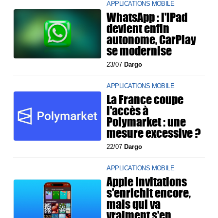
APPLICATIONS MOBILE
WhatsApp : l'iPad
devient enfin
autonome, CarPlay
se modernise
23/07
Dargo
APPLICATIONS MOBILE
La France coupe
l'accès à
Polymarket : une
mesure excessive ?
22/07
Dargo
APPLICATIONS MOBILE
Apple Invitations
s'enrichit encore,
mais qui va
vraiment s'en