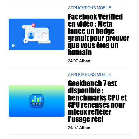
APPLICATIONS MOBILE
Facebook Verified
en vidéo : Meta
lance un badge
gratuit pour prouver
que vous êtes un
humain
24/07
Alban
APPLICATIONS MOBILE
Geekbench 7 est
disponible :
benchmarks CPU et
GPU repensés pour
mieux refléter
l’usage réel
24/07
Alban