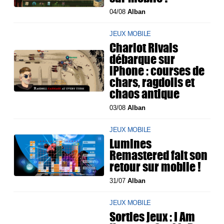
04/08
Alban
JEUX MOBILE
Chariot Rivals
débarque sur
iPhone : courses de
chars, ragdolls et
chaos antique
03/08
Alban
JEUX MOBILE
Lumines
Remastered fait son
retour sur mobile !
31/07
Alban
JEUX MOBILE
Sorties jeux : I Am