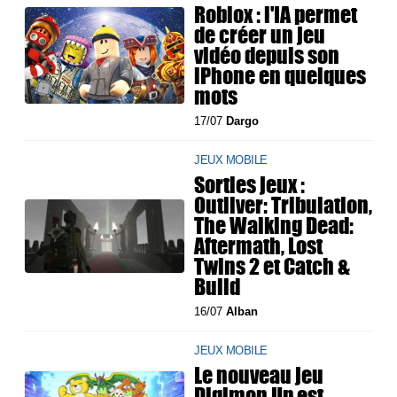
Roblox : l'IA permet
de créer un jeu
vidéo depuis son
iPhone en quelques
mots
17/07
Dargo
JEUX MOBILE
Sorties jeux :
Outliver: Tribulation,
The Walking Dead:
Aftermath, Lost
Twins 2 et Catch &
Build
16/07
Alban
JEUX MOBILE
Le nouveau jeu
Digimon Up est