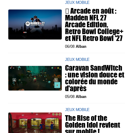
JEUX MOBILE
 Arcade en août :
Madden NFL 27
Arcade Edition,
Retro Bowl College+
et NFL Retro Bowl '27
06/08
Alban
JEUX MOBILE
Caravan SandWitch
: une vision douce et
colorée du monde
d'après
05/08
Alban
JEUX MOBILE
The Rise of the
Golden Idol revient
sur mobile !