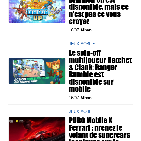
disponible, mais ce
n'est pas ce vous
croyez
16/07
Alban
JEUX MOBILE
Le spin-off
multijoueur Ratchet
& Clank: Ranger
Rumble est
disponible sur
mobile
16/07
Alban
JEUX MOBILE
PUBG Mobile X
Ferrari : prenez le
volant de supercars