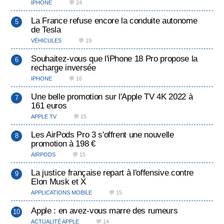
IPHONE
💬 24
La France refuse encore la conduite autonome
de Tesla
VÉHICULES
💬 19
Souhaitez-vous que l'iPhone 18 Pro propose la
recharge inversée
IPHONE
💬 16
Une belle promotion sur l'Apple TV 4K 2022 à
161 euros
APPLE TV
💬 15
Les AirPods Pro 3 s'offrent une nouvelle
promotion à 198 €
AIRPODS
💬 15
La justice française repart à l'offensive contre
Elon Musk et X
APPLICATIONS MOBILE
💬 15
Apple : en avez-vous marre des rumeurs
ACTUALITÉ APPLE
💬 14