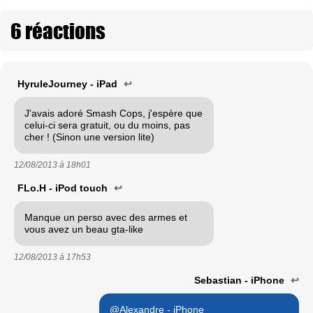
6 réactions
HyruleJourney - iPad
↩
J'avais adoré Smash Cops, j'espère que
celui-ci sera gratuit, ou du moins, pas
cher ! (Sinon une version lite)
12/08/2013 à
18h01
FLo.H - iPod touch
↩
Manque un perso avec des armes et
vous avez un beau gta-like
12/08/2013 à
17h53
Sebastian - iPhone
↩
@Alexandre - iPhone