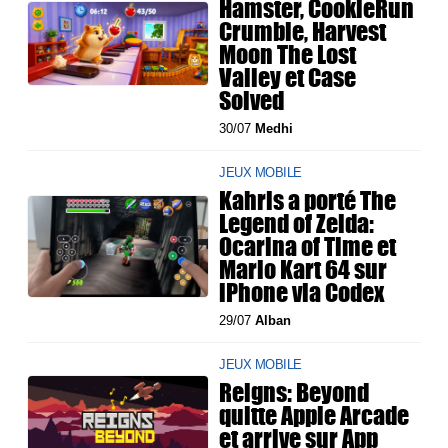
Hamster, CookieRun
Crumble, Harvest
Moon The Lost
Valley et Case
Solved
30/07
Medhi
JEUX MOBILE
Kahris a porté The
Legend of Zelda:
Ocarina of Time et
Mario Kart 64 sur
iPhone via Codex
29/07
Alban
JEUX MOBILE
Reigns: Beyond
quitte Apple Arcade
et arrive sur App