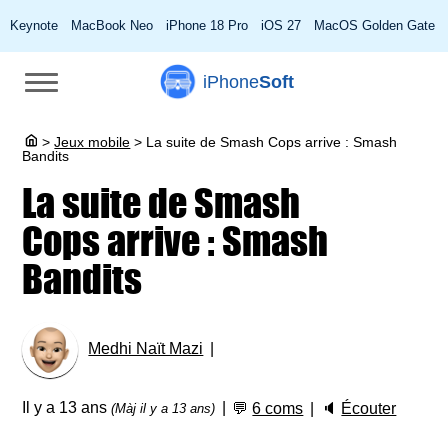
Keynote
MacBook Neo
iPhone 18 Pro
iOS 27
MacOS Golden Gate
iPhone
Soft
>
Jeux mobile
>
La suite de Smash Cops arrive : Smash
Bandits
La suite de Smash
Cops arrive : Smash
Bandits
Medhi Naït Mazi
Il y a 13 ans
💬
6 coms
🔈
Écouter
(Màj il y a 13 ans)