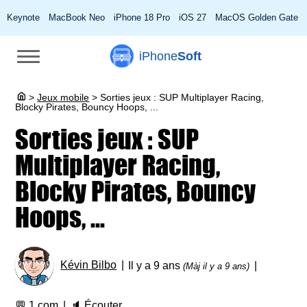
Keynote
MacBook Neo
iPhone 18 Pro
iOS 27
MacOS Golden Gate
iPhone
Soft
>
Jeux mobile
>
Sorties jeux : SUP Multiplayer Racing,
Blocky Pirates, Bouncy Hoops, ...
Sorties jeux : SUP
Multiplayer Racing,
Blocky Pirates, Bouncy
Hoops, ...
Kévin Bilbo
Il y a 9 ans
(Màj il y a 9 ans)
💬
1 com
🔈
Écouter