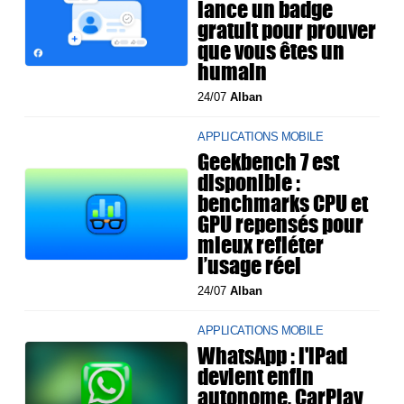
lance un badge
gratuit pour prouver
que vous êtes un
humain
24/07
Alban
APPLICATIONS MOBILE
Geekbench 7 est
disponible :
benchmarks CPU et
GPU repensés pour
mieux refléter
l’usage réel
24/07
Alban
APPLICATIONS MOBILE
WhatsApp : l'iPad
devient enfin
autonome, CarPlay