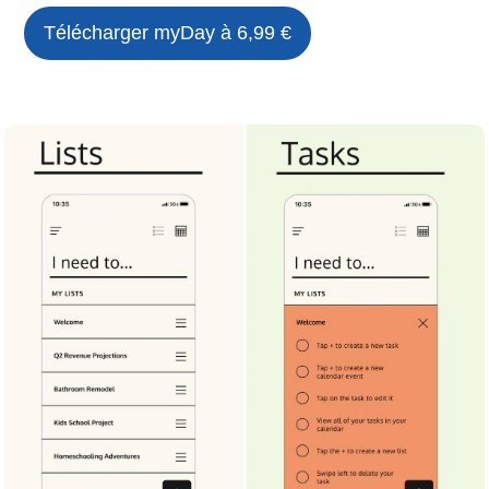
Télécharger
myDay
à 6,99 €