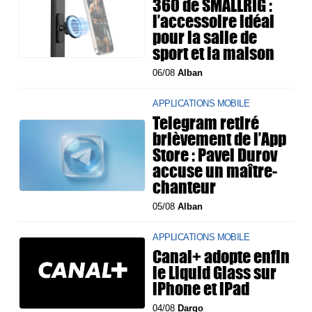
360 de SMALLRIG :
l’accessoire idéal
pour la salle de
sport et la maison
06/08
Alban
APPLICATIONS MOBILE
Telegram retiré
brièvement de l’App
Store : Pavel Durov
accuse un maître-
chanteur
05/08
Alban
APPLICATIONS MOBILE
Canal+ adopte enfin
le Liquid Glass sur
iPhone et iPad
04/08
Dargo