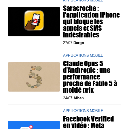
APPLICATIONS MOBILE
Saracroche :
l'application iPhone
qui bloque les
appels et SMS
indésirables
27/07
Dargo
APPLICATIONS MOBILE
Claude Opus 5
d’Anthropic : une
performance
proche de Fable 5 à
moitié prix
24/07
Alban
APPLICATIONS MOBILE
Facebook Verified
en vidéo : Meta