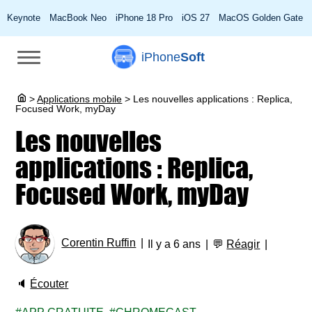
Keynote
MacBook Neo
iPhone 18 Pro
iOS 27
MacOS Golden Gate
iPhone
Soft
>
Applications mobile
>
Les nouvelles applications : Replica,
Focused Work, myDay
Les nouvelles
applications : Replica,
Focused Work, myDay
Corentin Ruffin
Il y a 6 ans
💬
Réagir
🔈
Écouter