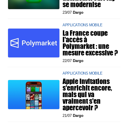
se modernise
23/07
Dargo
APPLICATIONS MOBILE
La France coupe
l'accès à
Polymarket : une
mesure excessive ?
22/07
Dargo
APPLICATIONS MOBILE
Apple Invitations
s'enrichit encore,
mais qui va
vraiment s'en
apercevoir ?
21/07
Dargo