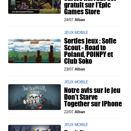
gratuit sur l’Epic
Games Store
24/07
Alban
JEUX MOBILE
Sorties jeux : Sofie
Scout - Road to
Poland, POINPY et
Club Soko
23/07
Alban
JEUX MOBILE
Notre avis sur le jeu
Don’t Starve
Together sur iPhone
22/07
Alban
JEUX MOBILE