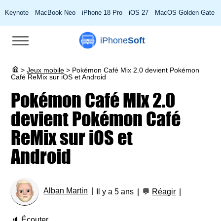
Keynote
MacBook Neo
iPhone 18 Pro
iOS 27
MacOS Golden Gate
iPhone
Soft
>
Jeux mobile
>
Pokémon Café Mix 2.0 devient Pokémon
Café ReMix sur iOS et Android
Pokémon Café Mix 2.0
devient Pokémon Café
ReMix sur iOS et
Android
Alban Martin
Il y a 5 ans
💬
Réagir
🔈
Écouter