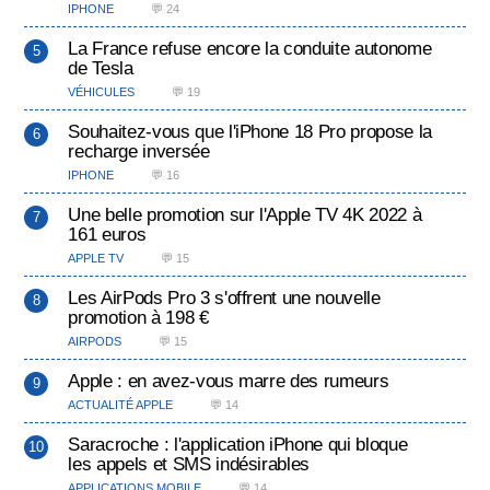
IPHONE
💬 24
La France refuse encore la conduite autonome
de Tesla
VÉHICULES
💬 19
Souhaitez-vous que l'iPhone 18 Pro propose la
recharge inversée
IPHONE
💬 16
Une belle promotion sur l'Apple TV 4K 2022 à
161 euros
APPLE TV
💬 15
Les AirPods Pro 3 s'offrent une nouvelle
promotion à 198 €
AIRPODS
💬 15
Apple : en avez-vous marre des rumeurs
ACTUALITÉ APPLE
💬 14
Saracroche : l'application iPhone qui bloque
les appels et SMS indésirables
APPLICATIONS MOBILE
💬 14