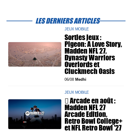
LES DERNIERS ARTICLES
JEUX MOBILE
Sorties jeux :
Pigeon: A Love Story,
Madden NFL 27,
Dynasty Warriors
Overlords et
Cluckmech Oasis
06/08
Medhi
JEUX MOBILE
 Arcade en août :
Madden NFL 27
Arcade Edition,
Retro Bowl College+
et NFL Retro Bowl '27