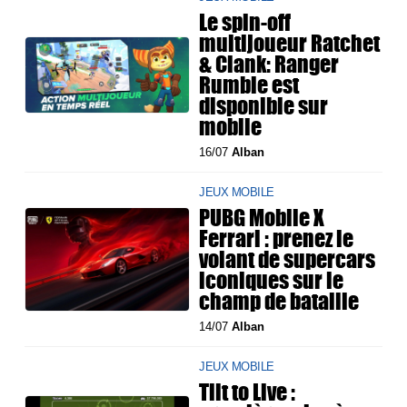
Le spin-off
multijoueur Ratchet
& Clank: Ranger
Rumble est
disponible sur
mobile
16/07
Alban
JEUX MOBILE
PUBG Mobile X
Ferrari : prenez le
volant de supercars
iconiques sur le
champ de bataille
14/07
Alban
JEUX MOBILE
Tilt to Live :