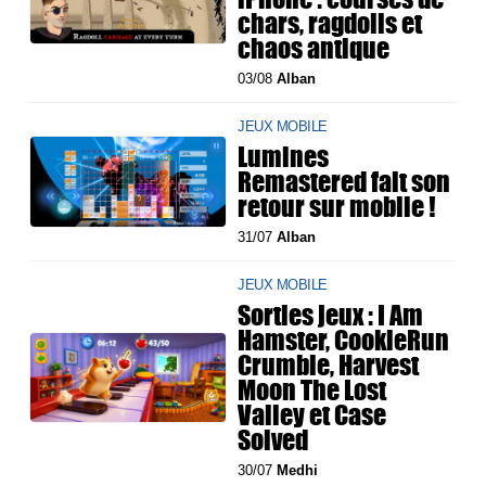
chars, ragdolls et
chaos antique
03/08
Alban
JEUX MOBILE
Lumines
Remastered fait son
retour sur mobile !
31/07
Alban
JEUX MOBILE
Sorties jeux : I Am
Hamster, CookieRun
Crumble, Harvest
Moon The Lost
Valley et Case
Solved
30/07
Medhi