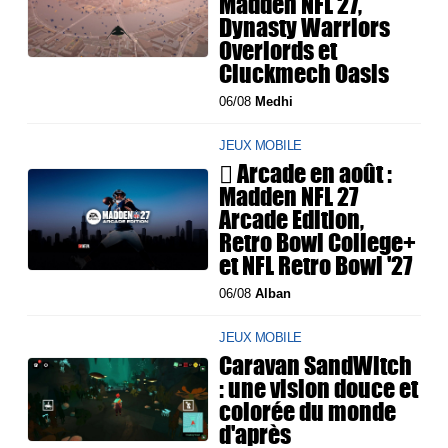
Madden NFL 27,
Dynasty Warriors
Overlords et
Cluckmech Oasis
06/08
Medhi
JEUX MOBILE
 Arcade en août :
Madden NFL 27
Arcade Edition,
Retro Bowl College+
et NFL Retro Bowl '27
06/08
Alban
JEUX MOBILE
Caravan SandWitch
: une vision douce et
colorée du monde
d'après