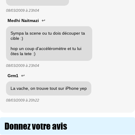
08/03/2009 à
23h04
Medhi Naitmazi
↩
Sympa la scene ou tu dois découper ta
cible :)
hop un coup d'accéléromètre et tu lui
ôtes la tete :)
08/03/2009 à
23h04
Grm1
↩
La vache, on trouve tout sur iPhone yep
08/03/2009 à
20h22
Donnez votre avis