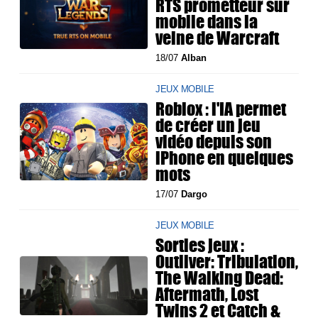
RTS prometteur sur
mobile dans la
veine de Warcraft
18/07
Alban
JEUX MOBILE
Roblox : l'IA permet
de créer un jeu
vidéo depuis son
iPhone en quelques
mots
17/07
Dargo
JEUX MOBILE
Sorties jeux :
Outliver: Tribulation,
The Walking Dead:
Aftermath, Lost
Twins 2 et Catch &