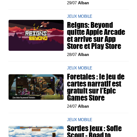
29/07
Alban
JEUX MOBILE
Reigns: Beyond
quitte Apple Arcade
et arrive sur App
Store et Play Store
28/07
Alban
JEUX MOBILE
Foretales : le jeu de
cartes narratif est
gratuit sur l’Epic
Games Store
24/07
Alban
JEUX MOBILE
Sorties jeux : Sofie
Scout - Road to