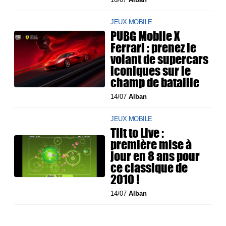
JEUX MOBILE
PUBG Mobile X
Ferrari : prenez le
volant de supercars
iconiques sur le
champ de bataille
14/07
Alban
JEUX MOBILE
Tilt to Live :
première mise à
jour en 8 ans pour
ce classique de
2010 !
14/07
Alban