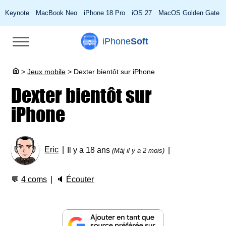
Keynote
MacBook Neo
iPhone 18 Pro
iOS 27
MacOS Golden Gate
iPhone
Soft
>
Jeux mobile
>
Dexter bientôt sur iPhone
Dexter bientôt sur
iPhone
Eric
Il y a 18 ans
(Màj il y a 2 mois)
💬
4 coms
🔈
Écouter