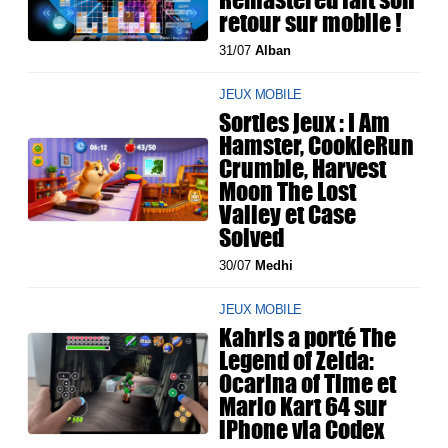
retour sur mobile !
31/07
Alban
JEUX MOBILE
Sorties jeux : I Am
Hamster, CookieRun
Crumble, Harvest
Moon The Lost
Valley et Case
Solved
30/07
Medhi
JEUX MOBILE
Kahris a porté The
Legend of Zelda:
Ocarina of Time et
Mario Kart 64 sur
iPhone via Codex