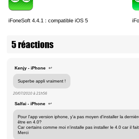
iFoneSoft 4.4.1 : compatible iOS 5
iF
5 réactions
Kenjy - iPhone
↩
Superbe appli vraiment !
20/07/2010 à
21h56
Salfai - iPhone
↩
Pour l'app version iphone, y'a pas moyen d'installer la derniè
être en 4.0?
Car certains comme moi n'installe pas installer le 4.0 car il fai
Merci