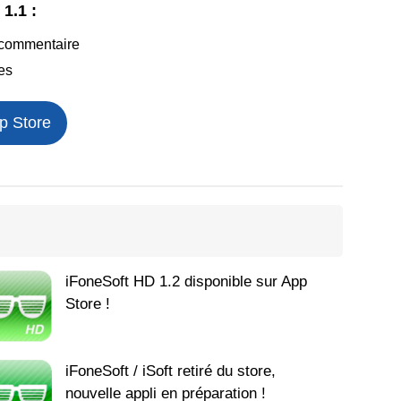
1.1 :
n commentaire
les
p Store
iFoneSoft HD 1.2 disponible sur App
Store !
iFoneSoft / iSoft retiré du store,
nouvelle appli en préparation !