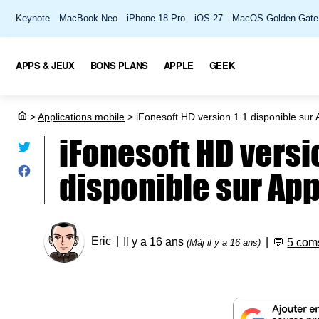
Keynote
MacBook Neo
iPhone 18 Pro
iOS 27
MacOS Golden Gate
APPS & JEUX
BONS PLANS
APPLE
GEEK
>
Applications mobile
>
iFonesoft HD version 1.1 disponible sur 
iFonesoft HD versio
disponible sur App
Eric
Il y a 16 ans
💬
5 com
(Màj il y a 16 ans)