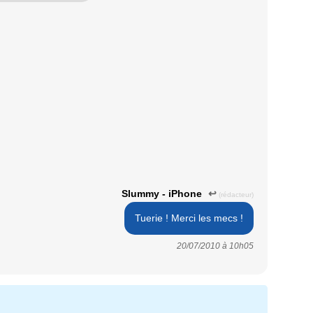
Slummy - iPhone
↩
(rédacteur)
Tuerie ! Merci les mecs !
20/07/2010 à
10h05