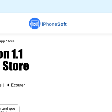
iPhone
Soft
App Store
n 1.1
 Store
s
🔈
Écouter