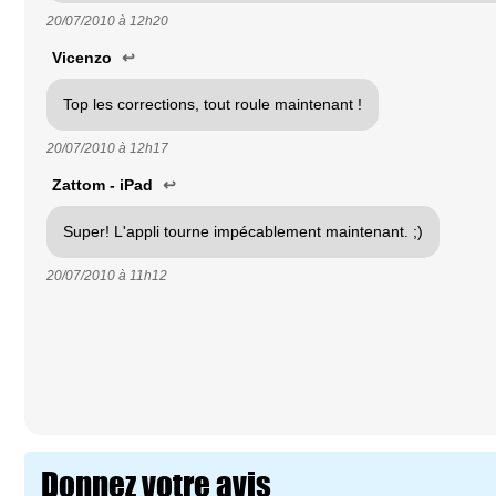
20/07/2010 à
12h20
Vicenzo
↩
Top les corrections, tout roule maintenant !
20/07/2010 à
12h17
Zattom - iPad
↩
Super! L'appli tourne impécablement maintenant. ;)
20/07/2010 à
11h12
Donnez votre avis