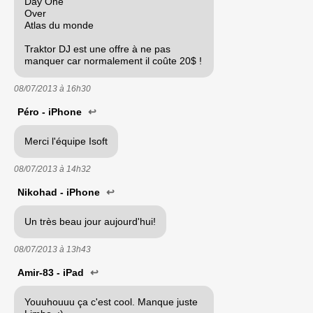
Day One
Over
Atlas du monde
Traktor DJ est une offre à ne pas
manquer car normalement il coûte 20$ !
08/07/2013 à
16h30
Péro - iPhone
↩
Merci l'équipe Isoft
08/07/2013 à
14h32
Nikohad - iPhone
↩
Un très beau jour aujourd'hui!
08/07/2013 à
13h43
Amir-83 - iPad
↩
Youuhouuu ça c'est cool. Manque juste