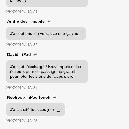
Limbo. :)
08/07/2013 à
13h21
Androïdes - mobile
↩
J'ai tout pris, on verras ce que ça vaut !
08/07/2013 à
12h57
David - iPad
↩
J'ai tout téléchargé ! Bravo apple et les
éditeurs pour ce passage au gratuit
pour fêter les 5 ans de l'apps store !
08/07/2013 à
12h54
Neolipop - iPod touch
↩
J'ai acheté tous ces jeux -_-
08/07/2013 à
12h26