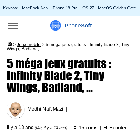
Keynote
MacBook Neo
iPhone 18 Pro
iOS 27
MacOS Golden Gate
iPhone
Soft
>
Jeux mobile
>
5 méga jeux gratuits : Infinity Blade 2, Tiny
Wings, Badland, ...
5 méga jeux gratuits :
Infinity Blade 2, Tiny
Wings, Badland, ...
Medhi Naït Mazi
Il y a 13 ans
💬
15 coms
🔈
Écouter
(Màj il y a 13 ans)