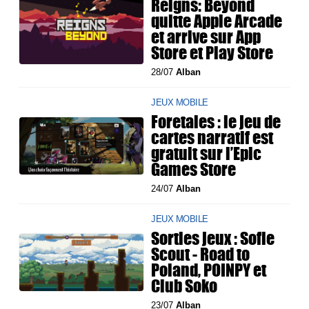
Reigns: Beyond
quitte Apple Arcade
et arrive sur App
Store et Play Store
28/07
Alban
JEUX MOBILE
Foretales : le jeu de
cartes narratif est
gratuit sur l’Epic
Games Store
24/07
Alban
JEUX MOBILE
Sorties jeux : Sofie
Scout - Road to
Poland, POINPY et
Club Soko
23/07
Alban