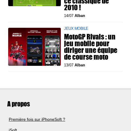
ce classique de
2010 !
14/07
Alban
JEUX MOBILE
MotoGP Rivals : un
jeu mobile pour
diriger une équipe
de course moto
13/07
Alban
A propos
Première fois sur iPhoneSoft ?
iSoft