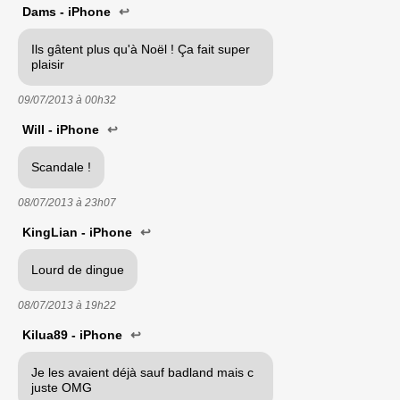
Dams - iPhone
↩
Ils gâtent plus qu'à Noël ! Ça fait super
plaisir
09/07/2013 à
00h32
Will - iPhone
↩
Scandale !
08/07/2013 à
23h07
KingLian - iPhone
↩
Lourd de dingue
08/07/2013 à
19h22
Kilua89 - iPhone
↩
Je les avaient déjà sauf badland mais c
juste OMG