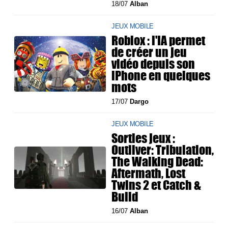
18/07
Alban
JEUX MOBILE
Roblox : l'IA permet
de créer un jeu
vidéo depuis son
iPhone en quelques
mots
17/07
Dargo
JEUX MOBILE
Sorties jeux :
Outliver: Tribulation,
The Walking Dead:
Aftermath, Lost
Twins 2 et Catch &
Build
16/07
Alban