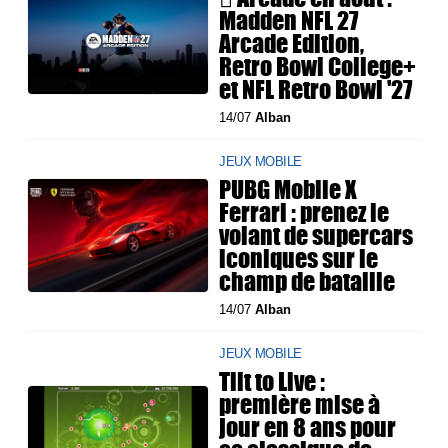
Madden NFL 27
Arcade Edition,
Retro Bowl College+
et NFL Retro Bowl '27
14/07
Alban
JEUX MOBILE
PUBG Mobile X
Ferrari : prenez le
volant de supercars
iconiques sur le
champ de bataille
14/07
Alban
JEUX MOBILE
Tilt to Live :
première mise à
jour en 8 ans pour