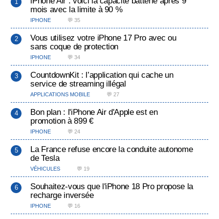
iPhone Air : voici la capacité batterie après 9
mois avec la limite à 90 %
IPHONE
💬 35
Vous utilisez votre iPhone 17 Pro avec ou
sans coque de protection
IPHONE
💬 34
CountdownKit : l’application qui cache un
service de streaming illégal
APPLICATIONS MOBILE
💬 27
Bon plan : l'iPhone Air d'Apple est en
promotion à 899 €
IPHONE
💬 24
La France refuse encore la conduite autonome
de Tesla
VÉHICULES
💬 19
Souhaitez-vous que l'iPhone 18 Pro propose la
recharge inversée
IPHONE
💬 16