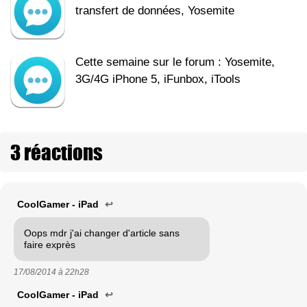
transfert de données, Yosemite
Cette semaine sur le forum : Yosemite,
3G/4G iPhone 5, iFunbox, iTools
3 réactions
CoolGamer - iPad
↩
Oops mdr j'ai changer d'article sans
faire exprès
17/08/2014 à
22h28
CoolGamer - iPad
↩