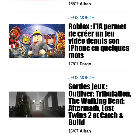
18/07
Alban
JEUX MOBILE
Roblox : l'IA permet
de créer un jeu
vidéo depuis son
iPhone en quelques
mots
17/07
Dargo
JEUX MOBILE
Sorties jeux :
Outliver: Tribulation,
The Walking Dead:
Aftermath, Lost
Twins 2 et Catch &
Build
16/07
Alban