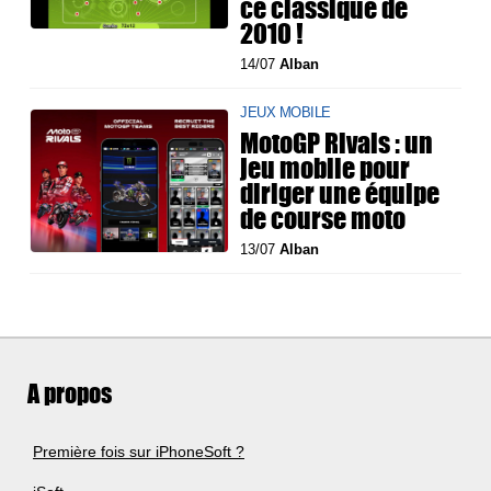
ce classique de
2010 !
14/07
Alban
JEUX MOBILE
MotoGP Rivals : un
jeu mobile pour
diriger une équipe
de course moto
13/07
Alban
A propos
Première fois sur iPhoneSoft ?