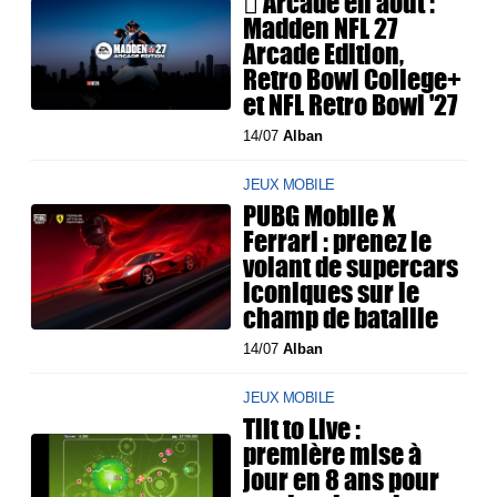
 Arcade en août :
Madden NFL 27
Arcade Edition,
Retro Bowl College+
et NFL Retro Bowl '27
14/07
Alban
JEUX MOBILE
PUBG Mobile X
Ferrari : prenez le
volant de supercars
iconiques sur le
champ de bataille
14/07
Alban
JEUX MOBILE
Tilt to Live :
première mise à
jour en 8 ans pour