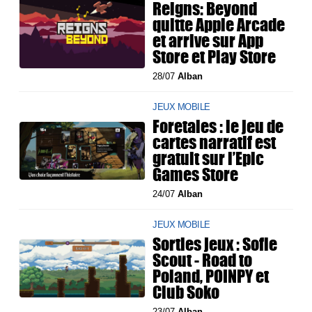
Reigns: Beyond
quitte Apple Arcade
et arrive sur App
Store et Play Store
28/07
Alban
JEUX MOBILE
Foretales : le jeu de
cartes narratif est
gratuit sur l’Epic
Games Store
24/07
Alban
JEUX MOBILE
Sorties jeux : Sofie
Scout - Road to
Poland, POINPY et
Club Soko
23/07
Alban