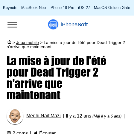
Keynote
MacBook Neo
iPhone 18 Pro
iOS 27
MacOS Golden Gate
iPhone
Soft
>
Jeux mobile
>
La mise à jour de l'été pour Dead Trigger 2
n'arrive que maintenant
La mise à jour de l'été
pour Dead Trigger 2
n'arrive que
maintenant
Medhi Naït Mazi
Il y a 12 ans
(Màj il y a 6 ans)
💬
2 coms
🔈
Écouter