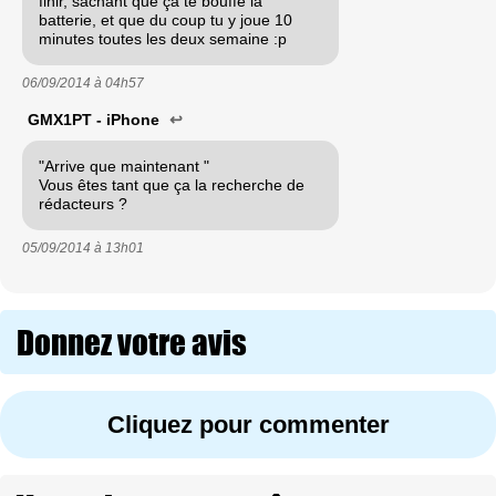
finir, sachant que ça te bouffe la
batterie, et que du coup tu y joue 10
minutes toutes les deux semaine :p
06/09/2014 à
04h57
GMX1PT - iPhone
↩
"Arrive que maintenant "
Vous êtes tant que ça la recherche de
rédacteurs ?
05/09/2014 à
13h01
Donnez votre avis
Cliquez pour commenter