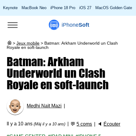
Keynote
MacBook Neo
iPhone 18 Pro
iOS 27
MacOS Golden Gate
iPhone
Soft
>
Jeux mobile
>
Batman: Arkham Underworld un Clash
Royale en soft-launch
Batman: Arkham
Underworld un Clash
Royale en soft-launch
Medhi Naït Mazi
Il y a 10 ans
💬
5 coms
🔈
Écouter
(Màj il y a 10 ans)