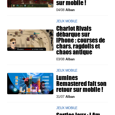
sur mobile !
04/08
Alban
JEUX MOBILE
Chariot Rivals
débarque sur
iPhone : courses de
chars, ragdolls et
chaos antique
03/08
Alban
JEUX MOBILE
Lumines
Remastered fait son
retour sur mobile !
31/07
Alban
JEUX MOBILE