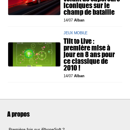
iconiques sur le
champ de bataille
14/07
Alban
JEUX MOBILE
Tilt to Live :
première mise à
jour en 8 ans pour
ce classique de
2010 !
14/07
Alban
A propos
Première fois sur iPhoneSoft ?