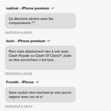
nattnat - iPhone premium
↩
Ça déconne sévère avec les
comparaisons ^^
26/05/2016 à
08h32
kesh - iPhone premium
↩
Rien mais absolument rien à voir avec
Clash Royale ou Clash Of Clans!!! Juste
un titre accrocheur c'est tout...
25/05/2016 à
21h26
Frostth - iPhone
↩
Sans vouloir etre mechant je vois aucun
rapport avec coc et cr
25/05/2016 à
14h13