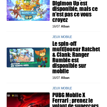
Digimon Up est
disponible, mais ce
n'est pas ce vous
croyez
16/07
Alban
JEUX MOBILE
Le spin-off
multijoueur Ratchet
& Clank: Ranger
Rumble est
disponible sur
mobile
16/07
Alban
JEUX MOBILE
PUBG Mobile X
Ferrari : prenez le
volant de supercars