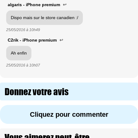
algaris - iPhone premium
↩
Dispo mais sur le store canadien :/
25/05/2016 à
10h49
C2rik - iPhone premium
↩
Ah enfin
25/05/2016 à
10h07
Donnez votre avis
Cliquez pour commenter
Vous aimerez peut-être