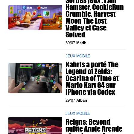
Sorties jeux : I Am
Hamster, CookieRun
Crumble, Harvest
Moon The Lost
Valley et Case
Solved
30/07
Medhi
JEUX MOBILE
Kahris a porté The
Legend of Zelda:
Ocarina of Time et
Mario Kart 64 sur
iPhone via Codex
29/07
Alban
JEUX MOBILE
Reigns: Beyond
quitte Apple Arcade