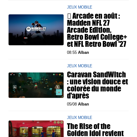
JEUX MOBILE
 Arcade en août :
Madden NFL 27
Arcade Edition,
Retro Bowl College+
et NFL Retro Bowl '27
08:55
Alban
JEUX MOBILE
Caravan SandWitch
: une vision douce et
colorée du monde
d'après
05/08
Alban
JEUX MOBILE
The Rise of the
Golden Idol revient