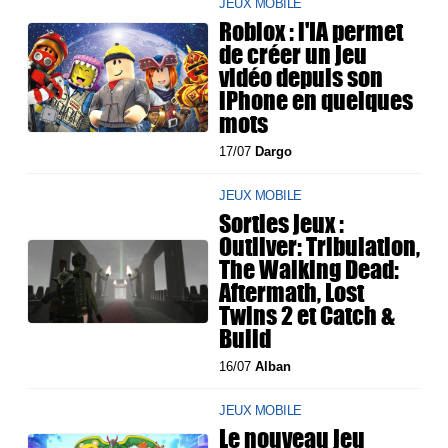
JEUX MOBILE
Roblox : l'IA permet
de créer un jeu
vidéo depuis son
iPhone en quelques
mots
17/07
Dargo
JEUX MOBILE
Sorties jeux :
Outliver: Tribulation,
The Walking Dead:
Aftermath, Lost
Twins 2 et Catch &
Build
16/07
Alban
JEUX MOBILE
Le nouveau jeu