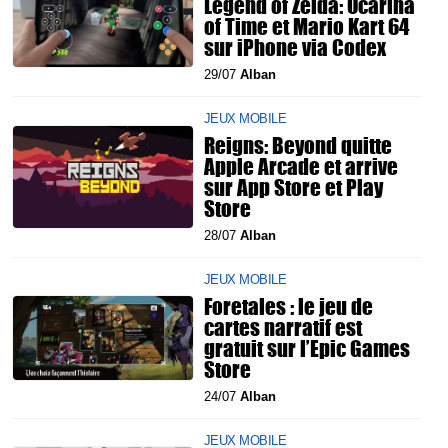
Legend of Zelda: Ocarina
of Time et Mario Kart 64
sur iPhone via Codex
29/07
Alban
JEUX MOBILE
Reigns: Beyond quitte
Apple Arcade et arrive
sur App Store et Play
Store
28/07
Alban
JEUX MOBILE
Foretales : le jeu de
cartes narratif est
gratuit sur l’Epic Games
Store
24/07
Alban
JEUX MOBILE