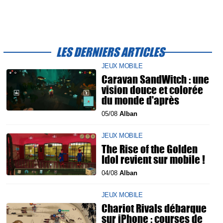
LES DERNIERS ARTICLES
JEUX MOBILE
Caravan SandWitch : une
vision douce et colorée
du monde d'après
05/08
Alban
JEUX MOBILE
The Rise of the Golden
Idol revient sur mobile !
04/08
Alban
JEUX MOBILE
Chariot Rivals débarque
sur iPhone : courses de