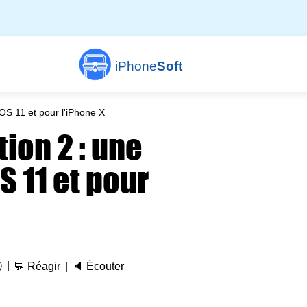
iPhone
Soft
iOS 11 et pour l'iPhone X
tion 2 : une
S 11 et pour
💬
Réagir
🔈
Écouter
)