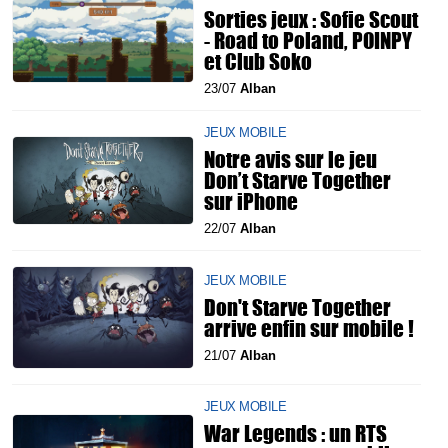
Sorties jeux : Sofie Scout
- Road to Poland, POINPY
et Club Soko
23/07
Alban
JEUX MOBILE
Notre avis sur le jeu
Don’t Starve Together
sur iPhone
22/07
Alban
JEUX MOBILE
Don't Starve Together
arrive enfin sur mobile !
21/07
Alban
JEUX MOBILE
War Legends : un RTS