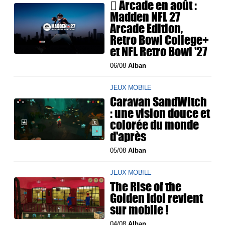
 Arcade en août :
Madden NFL 27
Arcade Edition,
Retro Bowl College+
et NFL Retro Bowl '27
06/08
Alban
JEUX MOBILE
Caravan SandWitch
: une vision douce et
colorée du monde
d'après
05/08
Alban
JEUX MOBILE
The Rise of the
Golden Idol revient
sur mobile !
04/08
Alban