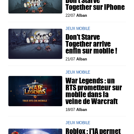
Don’t Starve
Together sur iPhone
22/07
Alban
JEUX MOBILE
Don't Starve
Together arrive
enfin sur mobile !
21/07
Alban
JEUX MOBILE
War Legends : un
RTS prometteur sur
mobile dans la
veine de Warcraft
18/07
Alban
JEUX MOBILE
Roblox : l'IA permet