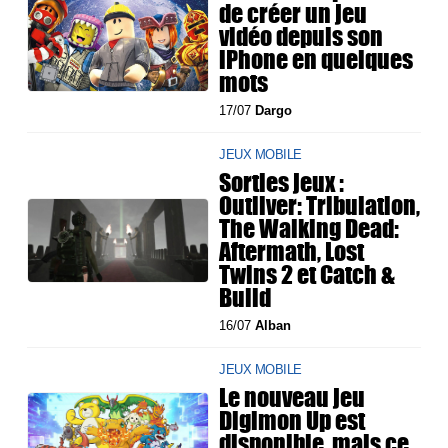
de créer un jeu
vidéo depuis son
iPhone en quelques
mots
17/07
Dargo
JEUX MOBILE
Sorties jeux :
Outliver: Tribulation,
The Walking Dead:
Aftermath, Lost
Twins 2 et Catch &
Build
16/07
Alban
JEUX MOBILE
Le nouveau jeu
Digimon Up est
disponible, mais ce