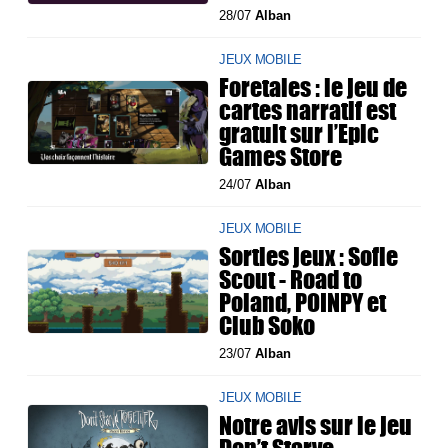
28/07
Alban
JEUX MOBILE
Foretales : le jeu de
cartes narratif est
gratuit sur l’Epic
Games Store
24/07
Alban
JEUX MOBILE
Sorties jeux : Sofie
Scout - Road to
Poland, POINPY et
Club Soko
23/07
Alban
JEUX MOBILE
Notre avis sur le jeu