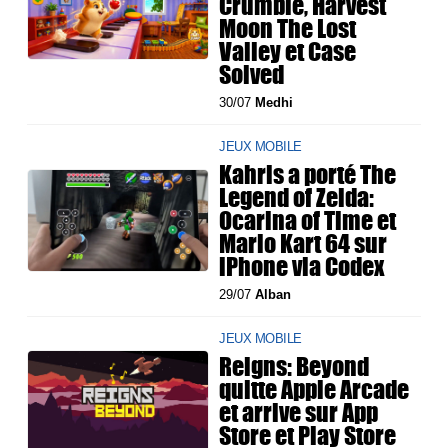
Crumble, Harvest
Moon The Lost
Valley et Case
Solved
30/07
Medhi
JEUX MOBILE
Kahris a porté The
Legend of Zelda:
Ocarina of Time et
Mario Kart 64 sur
iPhone via Codex
29/07
Alban
JEUX MOBILE
Reigns: Beyond
quitte Apple Arcade
et arrive sur App
Store et Play Store