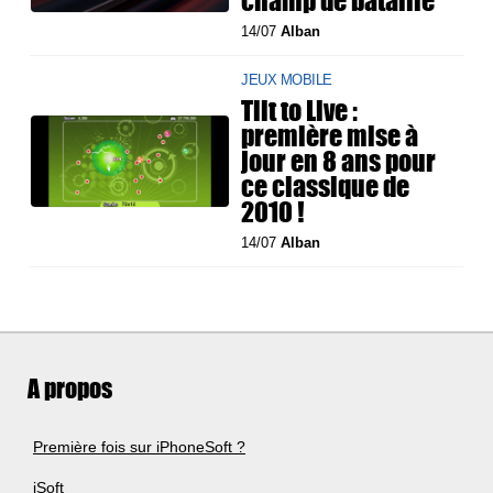
champ de bataille
14/07
Alban
JEUX MOBILE
Tilt to Live :
première mise à
jour en 8 ans pour
ce classique de
2010 !
14/07
Alban
A propos
Première fois sur iPhoneSoft ?
iSoft