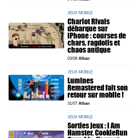
JEUX MOBILE
Chariot Rivals
débarque sur
iPhone : courses de
chars, ragdolls et
chaos antique
03/08
Alban
JEUX MOBILE
Lumines
Remastered fait son
retour sur mobile !
31/07
Alban
JEUX MOBILE
Sorties jeux : I Am
Hamster, CookieRun