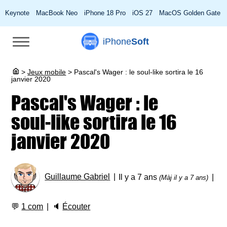
Keynote
MacBook Neo
iPhone 18 Pro
iOS 27
MacOS Golden Gate
iPhone
Soft
>
Jeux mobile
>
Pascal's Wager : le soul-like sortira le 16
janvier 2020
Pascal's Wager : le
soul-like sortira le 16
janvier 2020
Guillaume Gabriel
Il y a 7 ans
(Màj il y a 7 ans)
💬
1 com
🔈
Écouter