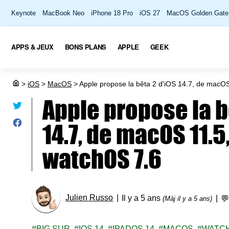
Keynote
MacBook Neo
iPhone 18 Pro
iOS 27
MacOS Golden Gate
APPS & JEUX
BONS PLANS
APPLE
GEEK
>
iOS
>
MacOS
>
Apple propose la bêta 2 d'iOS 14.7, de macOS
Apple propose la b
14.7, de macOS 11.5,
watchOS 7.6
Julien Russo
Il y a 5 ans

(Màj il y a 5 ans)
BIG SUR
IOS 14
IPADOS 14
MACOS
WATC