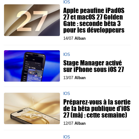
IOS
Apple peaufine iPadOS
27 et macOS 27 Golden
Gate : seconde bêta 3
pour les développeurs
14/07
Alban
IOS
Stage Manager activé
sur iPhone sous iOS 27
13/07
Alban
IOS
Préparez-vous à la sortie
de la bêta publique d'iOS
27 (màj : cette semaine)
12/07
Alban
IOS