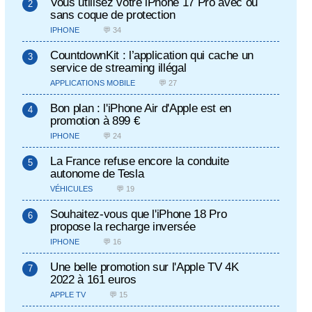
Vous utilisez votre iPhone 17 Pro avec ou
sans coque de protection
IPHONE
💬 34
CountdownKit : l’application qui cache un
service de streaming illégal
APPLICATIONS MOBILE
💬 27
Bon plan : l'iPhone Air d'Apple est en
promotion à 899 €
IPHONE
💬 24
La France refuse encore la conduite
autonome de Tesla
VÉHICULES
💬 19
Souhaitez-vous que l'iPhone 18 Pro
propose la recharge inversée
IPHONE
💬 16
Une belle promotion sur l'Apple TV 4K
2022 à 161 euros
APPLE TV
💬 15