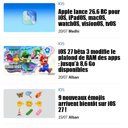
IOS
Apple lance 26.6 RC pour
iOS, iPadOS, macOS,
watchOS, visionOS, tvOS
20/07
Medhi
IOS
iOS 27 bêta 3 modifie le
plafond de RAM des apps
: jusqu’à 8,6 Go
disponibles
20/07
Alban
IOS
9 nouveaux émojis
arrivent bientôt sur iOS
27 !
15/07
Alban