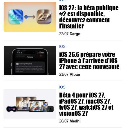
iOS 27 : la bêta publique
#2 est disponible,
découvrez comment
l'installer
22/07
Dargo
IOS
iOS 26.6 prépare votre
iPhone à l’arrivée d’iOS
27 avec cette nouveauté
21/07
Alban
IOS
Bêta 4 pour iOS 27,
iPadOS 27, macOS 27,
tvOS 27, watchOS 27 et
visionOS 27
20/07
Medhi