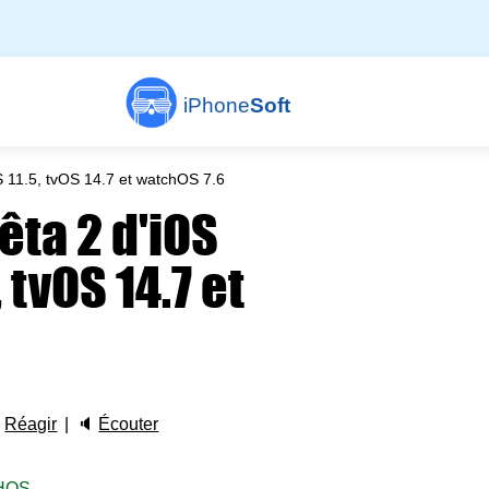
iPhone
Soft
 11.5, tvOS 14.7 et watchOS 7.6
êta 2 d'iOS
 tvOS 14.7 et

Réagir
🔈
Écouter
HOS