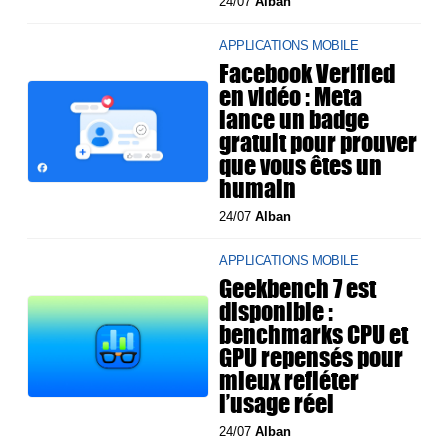
24/07
Alban
APPLICATIONS MOBILE
Facebook Verified
en vidéo : Meta
lance un badge
gratuit pour prouver
que vous êtes un
humain
24/07
Alban
APPLICATIONS MOBILE
Geekbench 7 est
disponible :
benchmarks CPU et
GPU repensés pour
mieux refléter
l’usage réel
24/07
Alban