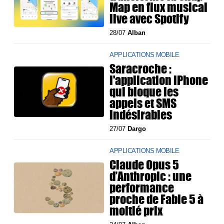
Map en flux musical
live avec Spotify
28/07
Alban
APPLICATIONS MOBILE
Saracroche :
l'application iPhone
qui bloque les
appels et SMS
indésirables
27/07
Dargo
APPLICATIONS MOBILE
Claude Opus 5
d’Anthropic : une
performance
proche de Fable 5 à
moitié prix