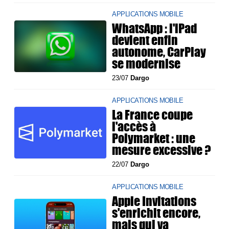
APPLICATIONS MOBILE
WhatsApp : l'iPad
devient enfin
autonome, CarPlay
se modernise
23/07
Dargo
APPLICATIONS MOBILE
La France coupe
l'accès à
Polymarket : une
mesure excessive ?
22/07
Dargo
APPLICATIONS MOBILE
Apple Invitations
s'enrichit encore,
mais qui va