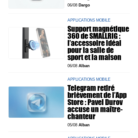
06/08
Dargo
APPLICATIONS MOBILE
Support magnétique
360 de SMALLRIG :
l’accessoire idéal
pour la salle de
sport et la maison
06/08
Alban
APPLICATIONS MOBILE
Telegram retiré
brièvement de l’App
Store : Pavel Durov
accuse un maître-
chanteur
05/08
Alban