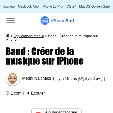
Keynote
MacBook Neo
iPhone 18 Pro
iOS 27
MacOS Golden Gate
iPhone
Soft
>
Applications mobile
>
Band : Créer de la musique sur
iPhone
Band : Créer de la
musique sur iPhone
Medhi Naït Mazi
Il y a 18 ans
(Màj il y a 9 ans)
💬
1 com
🔈
Écouter