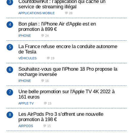
CountdownKit : l’application qui cache un
service de streaming illégal
APPLICATIONS MOBILE
💬 28
Bon plan : l'iPhone Air d'Apple est en
promotion à 899 €
IPHONE
💬 24
La France refuse encore la conduite autonome
de Tesla
VÉHICULES
💬 19
Souhaitez-vous que l'iPhone 18 Pro propose la
recharge inversée
IPHONE
💬 16
Une belle promotion sur l'Apple TV 4K 2022 à
161 euros
APPLE TV
💬 15
Les AirPods Pro 3 s'offrent une nouvelle
promotion à 198 €
AIRPODS
💬 15