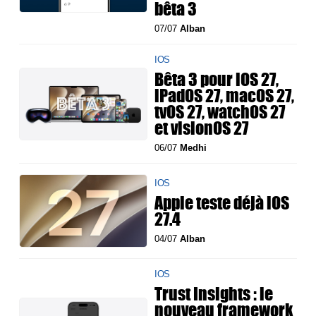
bêta 3
07/07
Alban
IOS
Bêta 3 pour iOS 27,
iPadOS 27, macOS 27,
tvOS 27, watchOS 27
et visionOS 27
06/07
Medhi
IOS
Apple teste déjà iOS
27.4
04/07
Alban
IOS
Trust Insights : le
nouveau framework