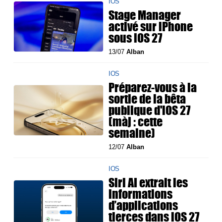
IOS
Stage Manager
activé sur iPhone
sous iOS 27
13/07
Alban
IOS
Préparez-vous à la
sortie de la bêta
publique d'iOS 27
(màj : cette
semaine)
12/07
Alban
IOS
Siri AI extrait les
informations
d’applications
tierces dans iOS 27