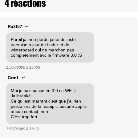
4 réactions
Ra2f57
↩
Pareil jai rien perdu jattends juste
unemise a jour de finder et de
winterboard qui ne marchen pas
completement avc le firmware 3.0 :S
15/07/2009 à
16h03
Grm1
↩
Moi je suis passé en 3.0 ce WE :)...
Jailbreaké.
Ce qui est marrant c'est que j'ai rien
perdu lors de la manip... aucune applis
aucun contact, rien ...
C'est trop fort
15/07/2009 à
11h21