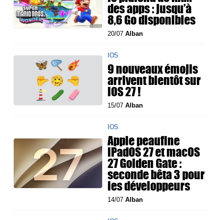
des apps : jusqu’à
8,6 Go disponibles
20/07
Alban
IOS
9 nouveaux émojis
arrivent bientôt sur
iOS 27 !
15/07
Alban
IOS
Apple peaufine
iPadOS 27 et macOS
27 Golden Gate :
seconde bêta 3 pour
les développeurs
14/07
Alban