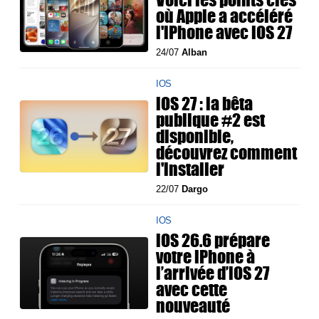
où Apple a accéléré
l'iPhone avec iOS 27
24/07
Alban
IOS
iOS 27 : la bêta
publique #2 est
disponible,
découvrez comment
l'installer
22/07
Dargo
IOS
iOS 26.6 prépare
votre iPhone à
l’arrivée d’iOS 27
avec cette
nouveauté