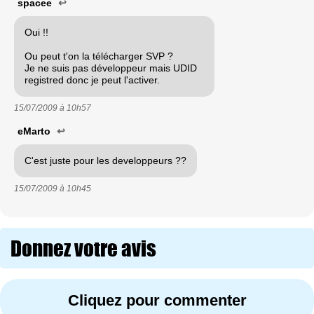
spacee
↩
Oui !!
Ou peut t'on la télécharger SVP ?
Je ne suis pas développeur mais UDID
registred donc je peut l'activer.
15/07/2009 à
10h57
eMarto
↩
C'est juste pour les developpeurs ??
15/07/2009 à
10h45
Donnez votre avis
Cliquez pour commenter