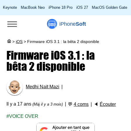
Keynote
MacBook Neo
iPhone 18 Pro
iOS 27
MacOS Golden Gate
iPhone
Soft
>
iOS
>
Firmware iOS 3.1 : la bêta 2 disponible
Firmware iOS 3.1 : la
bêta 2 disponible
Medhi Naït Mazi
Il y a 17 ans
💬
4 coms
🔈
Écouter
(Màj il y a 3 mois)
VOICE OVER