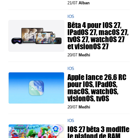
21/07
Alban
IOS
Bêta 4 pour iOS 27,
iPadOS 27, macOS 27,
tvOS 27, watchOS 27
et visionOS 27
20/07
Medhi
IOS
Apple lance 26.6 RC
pour iOS, iPadOS,
macOS, watchOS,
visionOS, tvOS
20/07
Medhi
IOS
iOS 27 bêta 3 modifie
le plafond de RAM