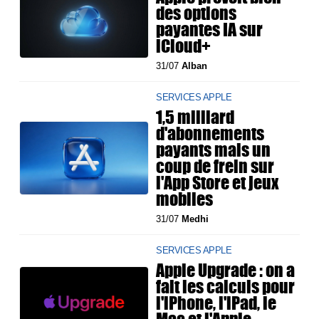
des options
payantes IA sur
iCloud+
31/07
Alban
SERVICES APPLE
1,5 milliard
d'abonnements
payants mais un
coup de frein sur
l'App Store et jeux
mobiles
31/07
Medhi
SERVICES APPLE
Apple Upgrade : on a
fait les calculs pour
l'iPhone, l'iPad, le