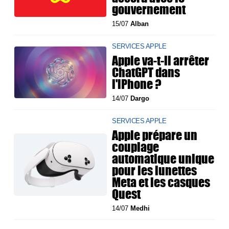
gouvernement
15/07
Alban
SERVICES APPLE
Apple va-t-il arrêter
ChatGPT dans
l'iPhone ?
14/07
Dargo
SERVICES APPLE
Apple prépare un
couplage
automatique unique
pour les lunettes
Meta et les casques
Quest
14/07
Medhi