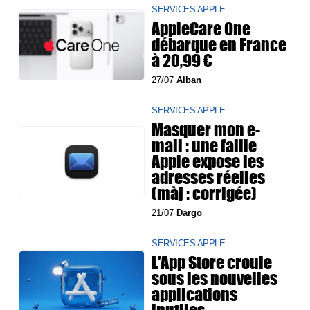
SERVICES APPLE
AppleCare One
débarque en France
à 20,99 €
27/07
Alban
SERVICES APPLE
Masquer mon e-
mail : une faille
Apple expose les
adresses réelles
(màj : corrigée)
21/07
Dargo
SERVICES APPLE
L'App Store croule
sous les nouvelles
applications