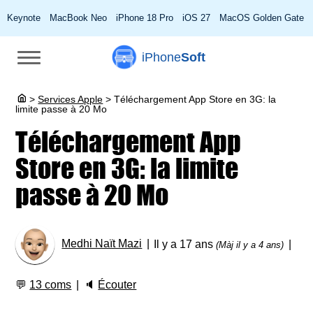
Keynote
MacBook Neo
iPhone 18 Pro
iOS 27
MacOS Golden Gate
iPhone
Soft
>
Services Apple
>
Téléchargement App Store en 3G: la
limite passe à 20 Mo
Téléchargement App
Store en 3G: la limite
passe à 20 Mo
Medhi Naït Mazi
Il y a 17 ans
(Màj il y a 4 ans)
💬
13 coms
🔈
Écouter