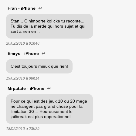
Fran - iPhone
↩
Stan... C nimporte koi cke tu raconte...
Tu dis de la merde qui hors sujet et qui
sert a rien en ..
20/02/2010 à
01h46
Emrys - iPhone
↩
C'est toujours mieux que rien!
19/02/2010 à
08h14
Mrpatate - iPhone
↩
Pour ce qui est des jeux 10 ou 20 mega
ne changent pas grand chose pour la
limitation 3G... Heureusement le
jailbreak est plus opperationnel!
18/02/2010 à
23h29