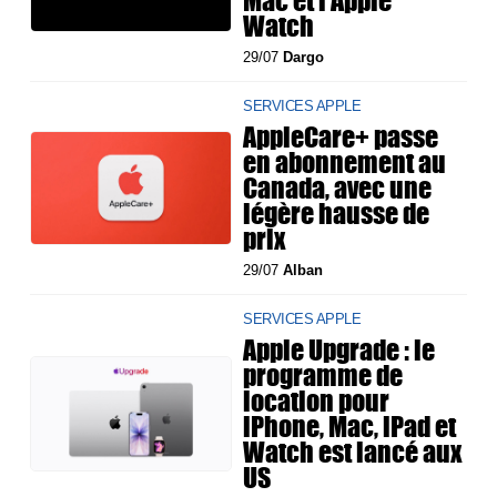
Mac et l'Apple
Watch
29/07
Dargo
SERVICES APPLE
AppleCare+ passe
en abonnement au
Canada, avec une
légère hausse de
prix
29/07
Alban
SERVICES APPLE
Apple Upgrade : le
programme de
location pour
iPhone, Mac, iPad et
Watch est lancé aux
US