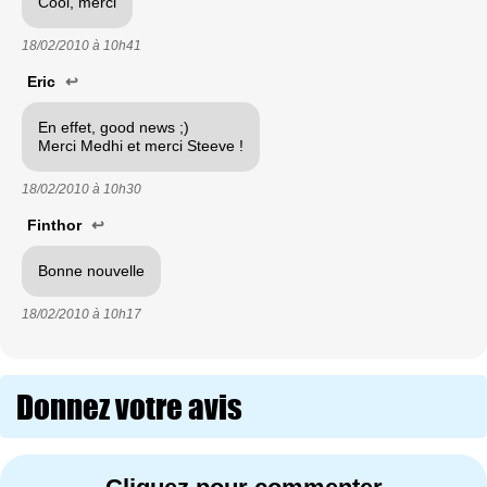
Cool, merci
18/02/2010 à
10h41
Eric
↩
En effet, good news ;)
Merci Medhi et merci Steeve !
18/02/2010 à
10h30
Finthor
↩
Bonne nouvelle
18/02/2010 à
10h17
Donnez votre avis