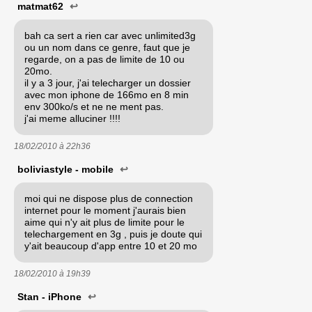
matmat62
↩
bah ca sert a rien car avec unlimited3g
ou un nom dans ce genre, faut que je
regarde, on a pas de limite de 10 ou
20mo.
il y a 3 jour, j'ai telecharger un dossier
avec mon iphone de 166mo en 8 min
env 300ko/s et ne ne ment pas.
j'ai meme alluciner !!!!
18/02/2010 à
22h36
boliviastyle - mobile
↩
moi qui ne dispose plus de connection
internet pour le moment j'aurais bien
aime qui n'y ait plus de limite pour le
telechargement en 3g , puis je doute qui
y'ait beaucoup d'app entre 10 et 20 mo
18/02/2010 à
19h39
Stan - iPhone
↩