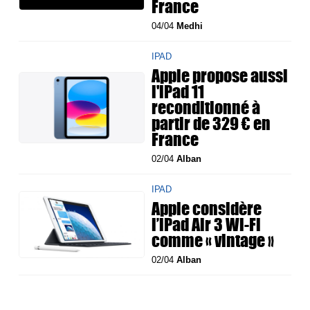
France
04/04
Medhi
IPAD
Apple propose aussi
l'iPad 11
reconditionné à
partir de 329 € en
France
02/04
Alban
IPAD
Apple considère
l’iPad Air 3 Wi-Fi
comme « vintage »
02/04
Alban