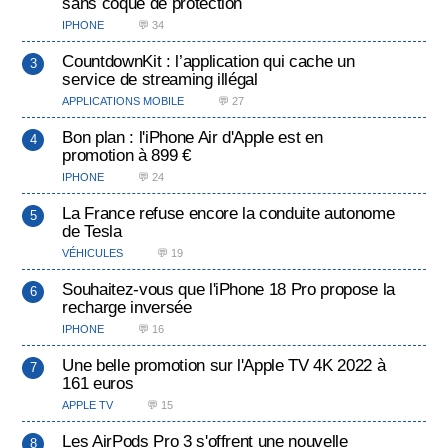
sans coque de protection
IPHONE
💬 34
CountdownKit : l’application qui cache un
service de streaming illégal
APPLICATIONS MOBILE
💬 27
Bon plan : l'iPhone Air d'Apple est en
promotion à 899 €
IPHONE
💬 24
La France refuse encore la conduite autonome
de Tesla
VÉHICULES
💬 19
Souhaitez-vous que l'iPhone 18 Pro propose la
recharge inversée
IPHONE
💬 16
Une belle promotion sur l'Apple TV 4K 2022 à
161 euros
APPLE TV
💬 15
Les AirPods Pro 3 s'offrent une nouvelle