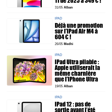
11 de 2025 à 349 € !
31/05
Alban
IPAD
Déjà une promotion
sur l’iPad Air M4 à
604 € !
26/05
Medhi
IPAD
iPad Ultra pliable :
Apple utiliserait la
même charnière
que l’iPhone Ultra
19/05
Alban
IPAD
iPad 12 : pas de
sortie avant l’été