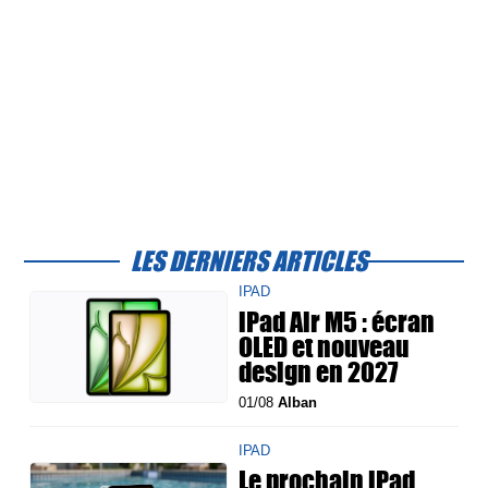
LES DERNIERS ARTICLES
IPAD
iPad Air M5 : écran
OLED et nouveau
design en 2027
01/08
Alban
IPAD
Le prochain iPad