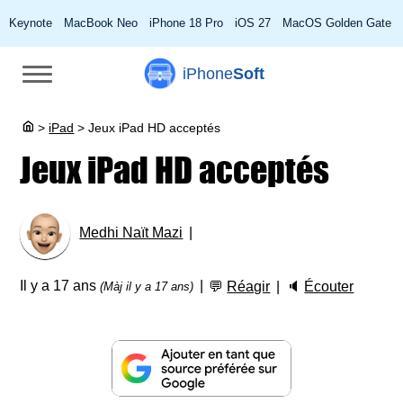
Keynote
MacBook Neo
iPhone 18 Pro
iOS 27
MacOS Golden Gate
iPhone
Soft
>
iPad
>
Jeux iPad HD acceptés
Jeux iPad HD acceptés
Medhi Naït Mazi
Il y a 17 ans
💬
Réagir
🔈
Écouter
(Màj il y a 17 ans)