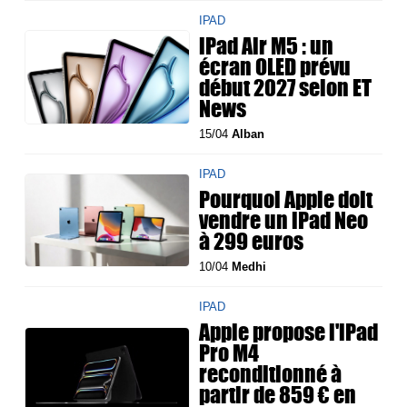
IPAD
iPad Air M5 : un
écran OLED prévu
début 2027 selon ET
News
15/04
Alban
IPAD
Pourquoi Apple doit
vendre un iPad Neo
à 299 euros
10/04
Medhi
IPAD
Apple propose l'iPad
Pro M4
reconditionné à
partir de 859 € en