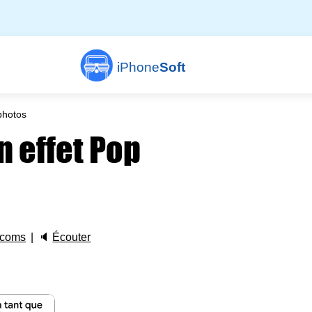
iPhone
Soft
photos
n effet Pop
 coms
🔈
Écouter