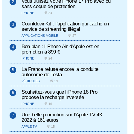
Vous utilisez votre iPhone 17 Pro avec ou
sans coque de protection
IPHONE
💬 34
CountdownKit : l’application qui cache un
service de streaming illégal
APPLICATIONS MOBILE
💬 27
Bon plan : l'iPhone Air d'Apple est en
promotion à 899 €
IPHONE
💬 24
La France refuse encore la conduite
autonome de Tesla
VÉHICULES
💬 19
Souhaitez-vous que l'iPhone 18 Pro
propose la recharge inversée
IPHONE
💬 16
Une belle promotion sur l'Apple TV 4K
2022 à 161 euros
APPLE TV
💬 15