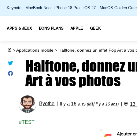
Keynote
MacBook Neo
iPhone 18 Pro
iOS 27
MacOS Golden Gate
APPS & JEUX
BONS PLANS
APPLE
GEEK
>
Applications mobile
>
Halftone, donnez un effet Pop Art à vos 
Halftone, donnez u
Art à vos photos
Byothe
Il y a 16 ans
💬
13
(Màj il y a 16 ans)
TEST