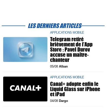
LES DERNIERS ARTICLES
APPLICATIONS MOBILE
Telegram retiré
brièvement de l’App
Store : Pavel Durov
accuse un maître-
chanteur
05/08
Alban
APPLICATIONS MOBILE
Canal+ adopte enfin le
Liquid Glass sur iPhone
et iPad
04/08
Dargo