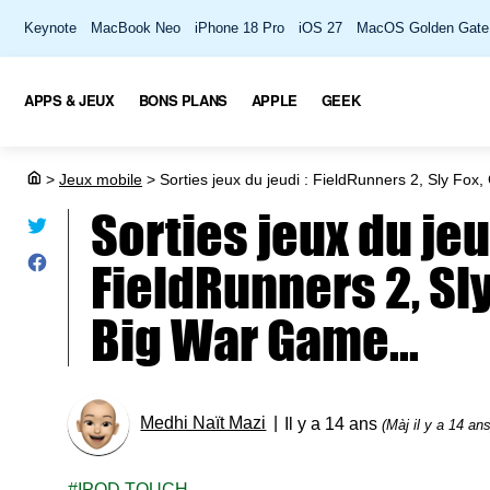
Keynote
MacBook Neo
iPhone 18 Pro
iOS 27
MacOS Golden Gate
APPS & JEUX
BONS PLANS
APPLE
GEEK
>
Jeux mobile
>
Sorties jeux du jeudi : FieldRunners 2, Sly Fox
Sorties jeux du jeu
FieldRunners 2, Sly
Big War Game...
Medhi Naït Mazi
Il y a 14 ans
(Màj il y a 14 ans
IPOD TOUCH