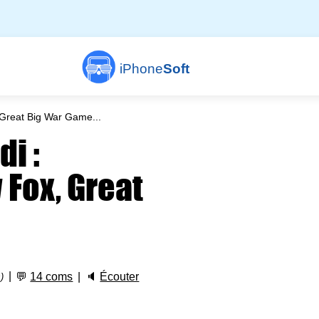
iPhone
Soft
, Great Big War Game...
di :
 Fox, Great
💬
14 coms
🔈
Écouter
)