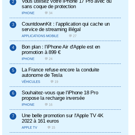
Vous utilisez votre iPhone 17 Pro avec ou
sans coque de protection
IPHONE
💬 34
CountdownKit : l’application qui cache un
service de streaming illégal
APPLICATIONS MOBILE
💬 27
Bon plan : l'iPhone Air d'Apple est en
promotion à 899 €
IPHONE
💬 24
La France refuse encore la conduite
autonome de Tesla
VÉHICULES
💬 19
Souhaitez-vous que l'iPhone 18 Pro
propose la recharge inversée
IPHONE
💬 16
Une belle promotion sur l'Apple TV 4K
2022 à 161 euros
APPLE TV
💬 15