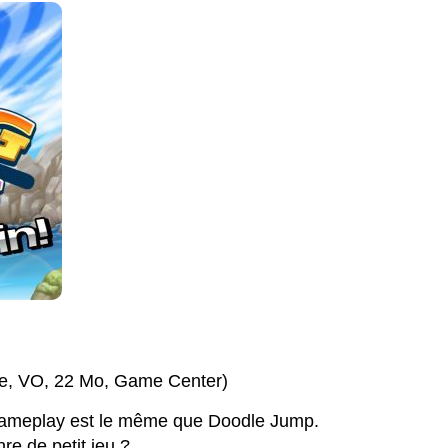
le, VO, 22 Mo, Game Center)
e gameplay est le même que Doodle Jump.
re de petit jeu ?