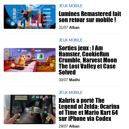
JEUX MOBILE
Lumines Remastered fait
son retour sur mobile !
31/07
Alban
JEUX MOBILE
Sorties jeux : I Am
Hamster, CookieRun
Crumble, Harvest Moon
The Lost Valley et Case
Solved
30/07
Medhi
JEUX MOBILE
Kahris a porté The
Legend of Zelda: Ocarina
of Time et Mario Kart 64
sur iPhone via Codex
29/07
Alban