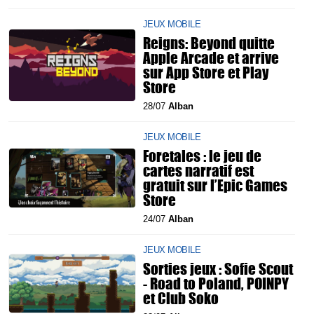
JEUX MOBILE
Reigns: Beyond quitte
Apple Arcade et arrive
sur App Store et Play
Store
28/07
Alban
JEUX MOBILE
Foretales : le jeu de
cartes narratif est
gratuit sur l’Epic Games
Store
24/07
Alban
JEUX MOBILE
Sorties jeux : Sofie Scout
- Road to Poland, POINPY
et Club Soko