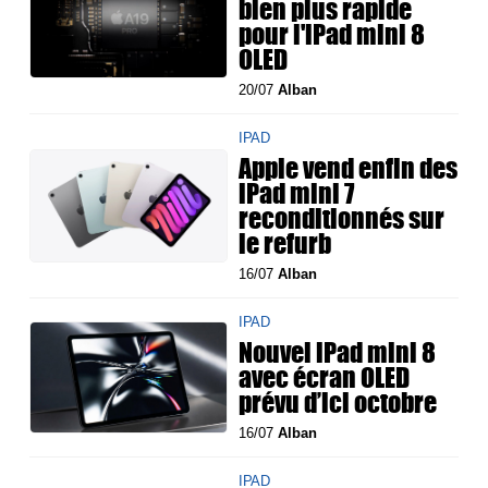
bien plus rapide
pour l'iPad mini 8
OLED
20/07
Alban
IPAD
Apple vend enfin des
iPad mini 7
reconditionnés sur
le refurb
16/07
Alban
IPAD
Nouvel iPad mini 8
avec écran OLED
prévu d’ici octobre
16/07
Alban
IPAD