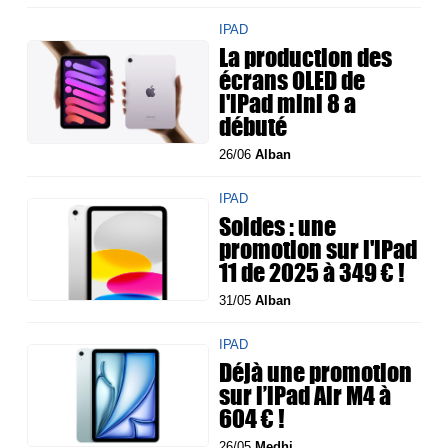
IPAD
La production des
écrans OLED de
l'iPad mini 8 a
débuté
26/06
Alban
IPAD
Soldes : une
promotion sur l'iPad
11 de 2025 à 349 € !
31/05
Alban
IPAD
Déjà une promotion
sur l’iPad Air M4 à
604 € !
26/05
Medhi