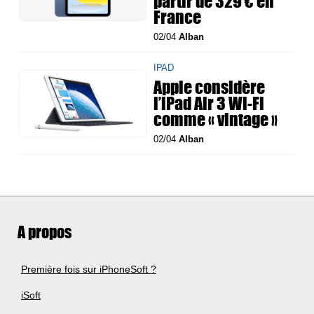
partir de 329 € en
France
02/04
Alban
IPAD
Apple considère
l’iPad Air 3 Wi-Fi
comme « vintage »
02/04
Alban
A propos
Première fois sur iPhoneSoft ?
iSoft