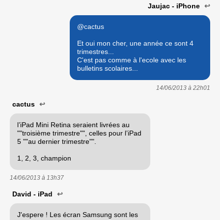
Jaujac - iPhone
↩
@cactus
Et oui mon cher, une année ce sont 4
trimestres...
C'est pas comme à l'ecole avec les
bulletins scolaires...
14/06/2013 à
22h01
cactus
↩
l’iPad Mini Retina seraient livrées au
""troisième trimestre"", celles pour l’iPad
5 ""au dernier trimestre"".
1, 2, 3, champion
14/06/2013 à
13h37
David - iPad
↩
J'espere ! Les écran Samsung sont les