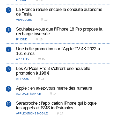
IPHONE
💬 24
La France refuse encore la conduite autonome
de Tesla
VÉHICULES
💬 19
Souhaitez-vous que l'iPhone 18 Pro propose la
recharge inversée
IPHONE
💬 16
Une belle promotion sur l'Apple TV 4K 2022 à
161 euros
APPLE TV
💬 15
Les AirPods Pro 3 s'offrent une nouvelle
promotion à 198 €
AIRPODS
💬 15
Apple : en avez-vous marre des rumeurs
ACTUALITÉ APPLE
💬 14
Saracroche : l'application iPhone qui bloque
les appels et SMS indésirables
APPLICATIONS MOBILE
💬 14