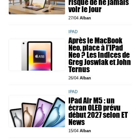
risque de ne jamais
voir le jour
27/04
Alban
IPAD
Après le MacBook
Neo, place à l’iPad
Neo ? Les indices de
Greg Joswiak et John
Ternus
26/04
Alban
IPAD
iPad Air M5 : un
écran OLED prévu
début 2027 selon ET
News
15/04
Alban