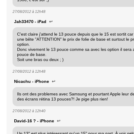
27/08/2012 à
12h48
Jah33470 - iPad
↩
C'est claire j'attend le 13 pouce depuis que le 15 est sortit car
une bête "ATTENTION" le prix de folie de base et surtout le p
option.
Donc vivement le 13 pouce comme sa avec les option il sera 
pouce de base.
Soit une bras ou deux ; )
27/08/2012 à
12h48
Nicachu - iPhone
↩
Ils ont des problemes avec Samsung et pourtant Apple leur d
des écrans rétina 13 pouces?! Je pige plus rien!
27/08/2012 à
12h40
David-16 ? - iPhone
↩
Un 13" est plus intéressant qu'un 15" pour ma part. À voir selo