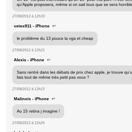
qu'Apple proposera, même si on sait tous que se sera horribl
27/08/2012 à
12h33
vetex911 - iPhone
↩
le problème du 13 pouce la vga et cheap
27/08/2012 à
12h21
Alexis - iPhone
↩
Sans rentré dans les débats de prix chez apple, je trouve qu'
fais tout de même très petit pas vous ?
27/08/2012 à
12h15
Malinois - iPhone
↩
Au 15 retina j imagine !
27/08/2012 à
11h29