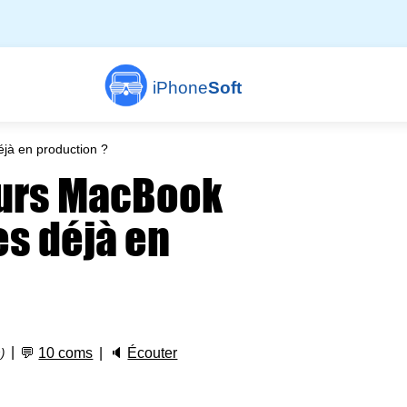
iPhone
Soft
jà en production ?
turs MacBook
es déjà en
💬
10 coms
🔈
Écouter
)