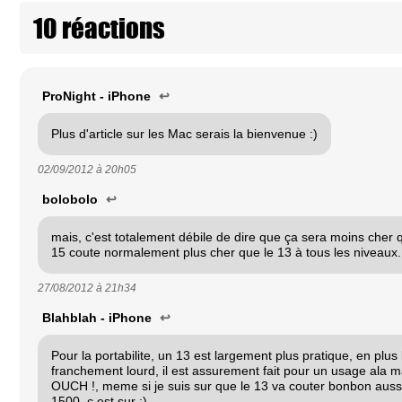
10 réactions
ProNight - iPhone
↩
Plus d'article sur les Mac serais la bienvenue :)
02/09/2012 à
20h05
bolobolo
↩
mais, c'est totalement débile de dire que ça sera moins cher 
15 coute normalement plus cher que le 13 à tous les niveaux.
27/08/2012 à
21h34
Blahblah - iPhone
↩
Pour la portabilite, un 13 est largement plus pratique, en plus 
franchement lourd, il est assurement fait pour un usage ala ma
OUCH !, meme si je suis sur que le 13 va couter bonbon auss
1500, c est sur ;)