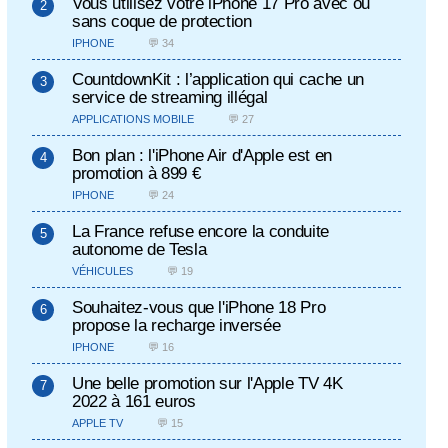
Vous utilisez votre iPhone 17 Pro avec ou
sans coque de protection
IPHONE
💬 34
CountdownKit : l’application qui cache un
service de streaming illégal
APPLICATIONS MOBILE
💬 27
Bon plan : l'iPhone Air d'Apple est en
promotion à 899 €
IPHONE
💬 24
La France refuse encore la conduite
autonome de Tesla
VÉHICULES
💬 19
Souhaitez-vous que l'iPhone 18 Pro
propose la recharge inversée
IPHONE
💬 16
Une belle promotion sur l'Apple TV 4K
2022 à 161 euros
APPLE TV
💬 15