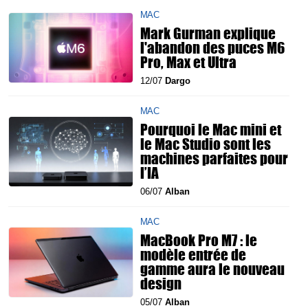
MAC
Mark Gurman explique
l'abandon des puces M6
Pro, Max et Ultra
12/07
Dargo
MAC
Pourquoi le Mac mini et
le Mac Studio sont les
machines parfaites pour
l’IA
06/07
Alban
MAC
MacBook Pro M7 : le
modèle entrée de
gamme aura le nouveau
design
05/07
Alban