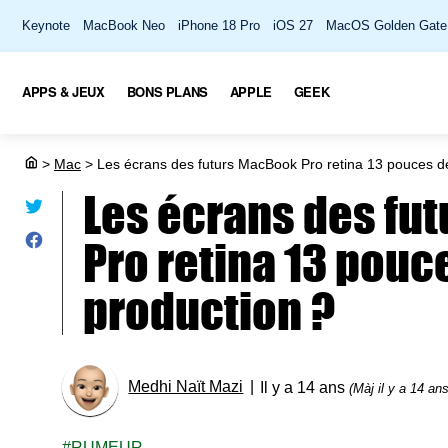
Keynote
MacBook Neo
iPhone 18 Pro
iOS 27
MacOS Golden Gate
APPS & JEUX
BONS PLANS
APPLE
GEEK
>
Mac
>
Les écrans des futurs MacBook Pro retina 13 pouces dé
Les écrans des fu
Pro retina 13 pouc
production ?
Medhi Naït Mazi
Il y a 14 ans
(Màj il y a 14 ans
RUMEUR