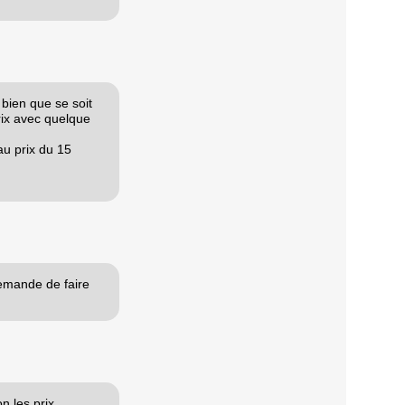
 bien que se soit
rix avec quelque
au prix du 15
emande de faire
n les prix