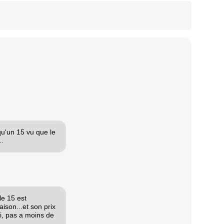
qu'un 15 vu que le
..
le 15 est
ison...et son prix
i, pas a moins de