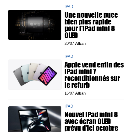
IPAD
Une nouvelle puce
bien plus rapide
pour l'iPad mini 8
OLED
20/07
Alban
IPAD
Apple vend enfin des
iPad mini 7
reconditionnés sur
le refurb
16/07
Alban
IPAD
Nouvel iPad mini 8
avec écran OLED
prévu d’ici octobre