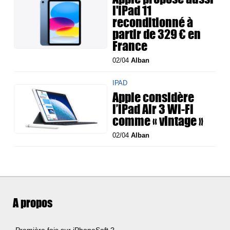
l'iPad 11
reconditionné à
partir de 329 € en
France
02/04
Alban
IPAD
Apple considère
l’iPad Air 3 Wi-Fi
comme « vintage »
02/04
Alban
A propos