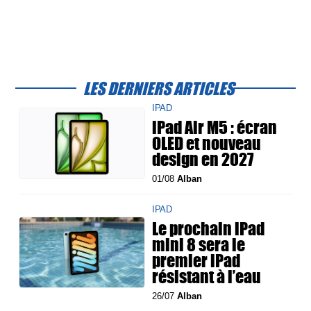
LES DERNIERS ARTICLES
IPAD
iPad Air M5 : écran
OLED et nouveau
design en 2027
01/08
Alban
IPAD
Le prochain iPad
mini 8 sera le
premier iPad
résistant à l’eau
26/07
Alban