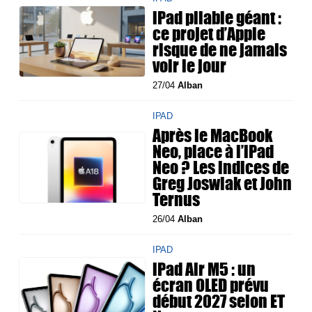
iPad pliable géant :
ce projet d’Apple
risque de ne jamais
voir le jour
27/04
Alban
IPAD
Après le MacBook
Neo, place à l’iPad
Neo ? Les indices de
Greg Joswiak et John
Ternus
26/04
Alban
IPAD
iPad Air M5 : un
écran OLED prévu
début 2027 selon ET