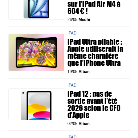
sur l’iPad Air M4 à
604 € !
26/05
Medhi
IPAD
iPad Ultra pliable :
Apple utiliserait la
même charnière
que l’iPhone Ultra
19/05
Alban
IPAD
iPad 12 : pas de
sortie avant l’été
2026 selon le CFO
d’Apple
02/05
Alban
IPAD