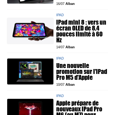
16/07
Alban
IPAD
iPad mini 8 : vers un
écran OLED de 8,4
pouces limité à 60
Hz
14/07
Alban
IPAD
Une nouvelle
promotion sur l'iPad
Pro M5 d'Apple
10/07
Alban
IPAD
Apple prépare de
nouveaux iPad Pro
M6 (ou M7) pour