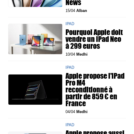
News
15/04
Alban
IPAD
Pourquoi Apple doit
vendre un iPad Neo
à 299 euros
10/04
Medhi
IPAD
Apple propose l'iPad
Pro M4
reconditionné à
partir de 859 € en
France
04/04
Medhi
IPAD
Apple propose aussi