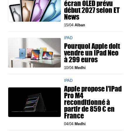
écran OLED prévu
début 2027 selon ET
News
15/04
Alban
IPAD
Pourquoi Apple doit
vendre un iPad Neo
à 299 euros
10/04
Medhi
IPAD
Apple propose l'iPad
Pro M4
reconditionné à
partir de 859 € en
France
04/04
Medhi