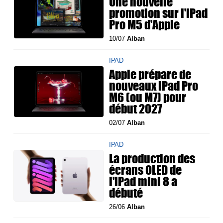
Une nouvelle
promotion sur l'iPad
Pro M5 d'Apple
10/07
Alban
IPAD
Apple prépare de
nouveaux iPad Pro
M6 (ou M7) pour
début 2027
02/07
Alban
IPAD
La production des
écrans OLED de
l'iPad mini 8 a
débuté
26/06
Alban