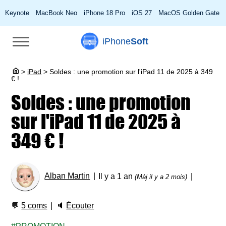
Keynote
MacBook Neo
iPhone 18 Pro
iOS 27
MacOS Golden Gate
iPhone
Soft
>
iPad
>
Soldes : une promotion sur l'iPad 11 de 2025 à 349
€ !
Soldes : une promotion
sur l'iPad 11 de 2025 à
349 € !
Alban Martin
Il y a 1 an
(Màj il y a 2 mois)
💬
5 coms
🔈
Écouter