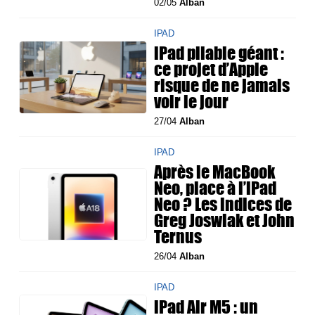
02/05
Alban
IPAD
iPad pliable géant :
ce projet d’Apple
risque de ne jamais
voir le jour
27/04
Alban
IPAD
Après le MacBook
Neo, place à l’iPad
Neo ? Les indices de
Greg Joswiak et John
Ternus
26/04
Alban
IPAD
iPad Air M5 : un