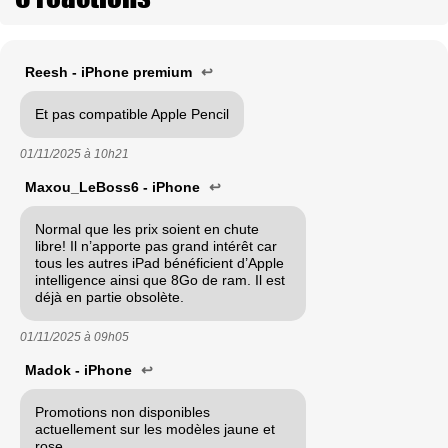
Reesh - iPhone premium
↩
Et pas compatible Apple Pencil
01/11/2025 à
10h21
Maxou_LeBoss6 - iPhone
↩
Normal que les prix soient en chute
libre! Il n’apporte pas grand intérêt car
tous les autres iPad bénéficient d’Apple
intelligence ainsi que 8Go de ram. Il est
déjà en partie obsolète.
01/11/2025 à
09h05
Madok - iPhone
↩
Promotions non disponibles
actuellement sur les modèles jaune et
rose.