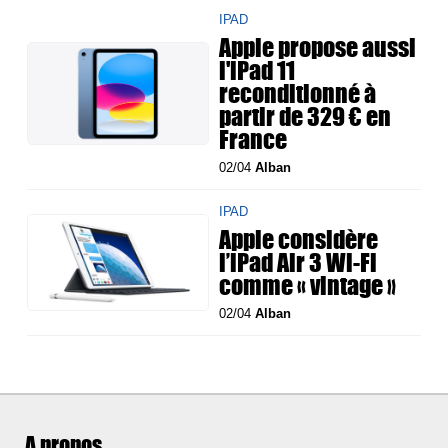
IPAD
Apple propose aussi
l'iPad 11
reconditionné à
partir de 329 € en
France
02/04
Alban
IPAD
Apple considère
l’iPad Air 3 Wi-Fi
comme « vintage »
02/04
Alban
A propos