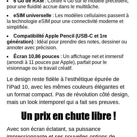
6 Go de RAM
: Contre 4 Go sur le modèle précédent,
pour une fluidité accrue dans le multitâche.
eSIM universelle
: Les modèles cellulaires passent à
la technologie eSIM pour une connectivité moderne et
simplifiée.
Compatibilité Apple Pencil (USB-C et 1re
génération)
: Idéal pour prendre des notes, dessiner ou
annoter avec précision.
Écran 10,86 pouces
: Un affichage net et immersif
(arrondi à 11 pouces par Apple), parfait pour le
visionnage ou le travail créatif.
Le design reste fidèle à l’esthétique épurée de
l’iPad 10, avec les mêmes couleurs élégantes et
un format compact. Pas de révolution côté design,
mais un look intemporel qui a fait ses preuves.
Un prix en chute libre !
Avec son écran éclatant, sa puissance
impressionnante et ses nouvelles options de