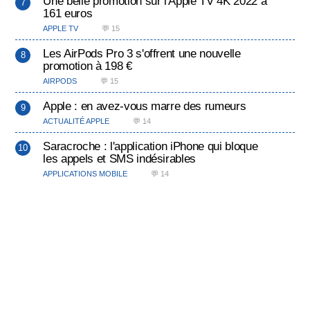
Une belle promotion sur l'Apple TV 4K 2022 à
161 euros
APPLE TV
💬 15
Les AirPods Pro 3 s'offrent une nouvelle
promotion à 198 €
AIRPODS
💬 15
Apple : en avez-vous marre des rumeurs
ACTUALITÉ APPLE
💬 14
Saracroche : l'application iPhone qui bloque
les appels et SMS indésirables
APPLICATIONS MOBILE
💬 14