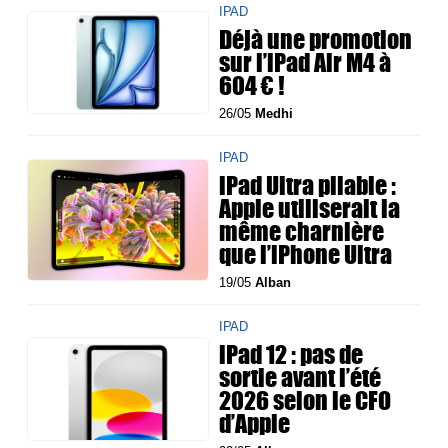
IPAD
Déjà une promotion
sur l’iPad Air M4 à
604 € !
26/05
Medhi
IPAD
iPad Ultra pliable :
Apple utiliserait la
même charnière
que l’iPhone Ultra
19/05
Alban
IPAD
iPad 12 : pas de
sortie avant l’été
2026 selon le CFO
d’Apple