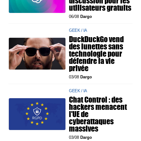
discussion pour les
utilisateurs gratuits
06/08
Dargo
GEEK / IA
DuckDuckGo vend
des lunettes sans
technologie pour
défendre la vie
privée
03/08
Dargo
GEEK / IA
Chat Control : des
hackers menacent
l'UE de
cyberattaques
massives
03/08
Dargo