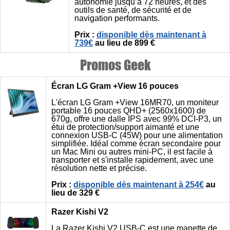
autonomie jusqu’à 72 heures, et des
outils de santé, de sécurité et de
navigation performants.
Prix :
disponible dès maintenant à
739€
au lieu de 899 €
Promos Geek
Écran LG Gram +View 16 pouces
L'écran LG Gram +View 16MR70, un moniteur
portable 16 pouces QHD+ (2560x1600) de
670g, offre une dalle IPS avec 99% DCI-P3, un
étui de protection/support aimanté et une
connexion USB-C (45W) pour une alimentation
simplifiée. Idéal comme écran secondaire pour
un Mac Mini ou autres mini-PC, il est facile à
transporter et s'installe rapidement, avec une
résolution nette et précise.
Prix :
disponible dès maintenant à 254€
au
lieu de 329 €
Razer Kishi V2
La Razer Kishi V2 USB-C est une manette de