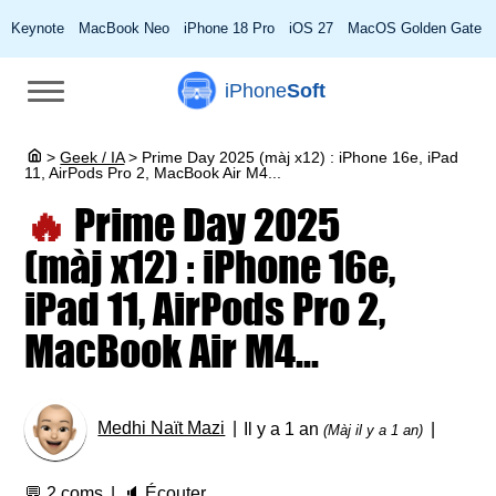
Keynote
MacBook Neo
iPhone 18 Pro
iOS 27
MacOS Golden Gate
iPhone
Soft
>
Geek / IA
>
Prime Day 2025 (màj x12) : iPhone 16e, iPad
11, AirPods Pro 2, MacBook Air M4...
🔥
Prime Day 2025
(màj x12) : iPhone 16e,
iPad 11, AirPods Pro 2,
MacBook Air M4...
Medhi Naït Mazi
Il y a 1 an
(Màj il y a 1 an)
💬
2 coms
🔈
Écouter