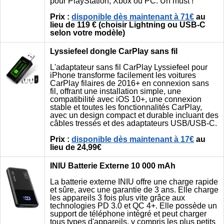
pour PlayStation, Xbox ou PC. Un must !
Prix :
disponible dès maintenant à 71€
au
lieu de 119 € (choisir Lightning ou USB-C
selon votre modèle)
Lyssiefeel dongle CarPlay sans fil
L'adaptateur sans fil CarPlay Lyssiefeel pour
iPhone transforme facilement les voitures
CarPlay filaires de 2016+ en connexion sans
fil, offrant une installation simple, une
compatibilité avec iOS 10+, une connexion
stable et toutes les fonctionnalités CarPlay,
avec un design compact et durable incluant des
câbles tressés et des adaptateurs USB/USB-C.
Prix :
disponible dès maintenant à 17€
au
lieu de 24,99€
INIU Batterie Externe 10 000 mAh
La batterie externe INIU offre une charge rapide
et sûre, avec une garantie de 3 ans. Elle charge
les appareils 3 fois plus vite grâce aux
technologies PD 3.0 et QC 4+. Elle possède un
support de téléphone intégré et peut charger
tous types d'appareils, y compris les plus petits