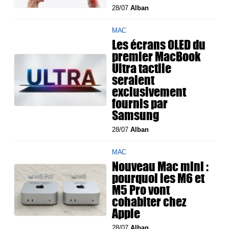
28/07
Alban
MAC
Les écrans OLED du
premier MacBook
Ultra tactile
seraient
exclusivement
fournis par
Samsung
28/07
Alban
MAC
Nouveau Mac mini :
pourquoi les M6 et
M5 Pro vont
cohabiter chez
Apple
28/07
Alban