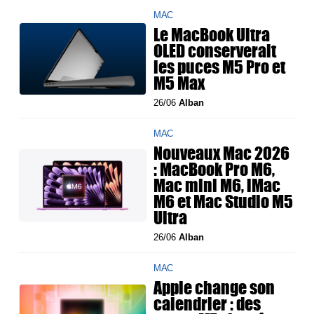
MAC
Le MacBook Ultra
OLED conserverait
les puces M5 Pro et
M5 Max
26/06
Alban
MAC
Nouveaux Mac 2026
: MacBook Pro M6,
Mac mini M6, iMac
M6 et Mac Studio M5
Ultra
26/06
Alban
MAC
Apple change son
calendrier : des