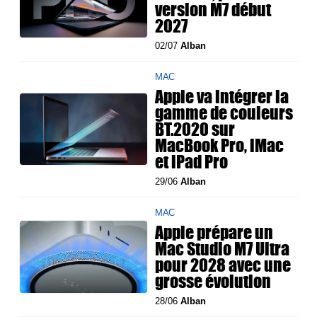
version M7 début
2027
02/07
Alban
MAC
Apple va intégrer la
gamme de couleurs
BT.2020 sur
MacBook Pro, iMac
et iPad Pro
29/06
Alban
MAC
Apple prépare un
Mac Studio M7 Ultra
pour 2028 avec une
grosse évolution
28/06
Alban