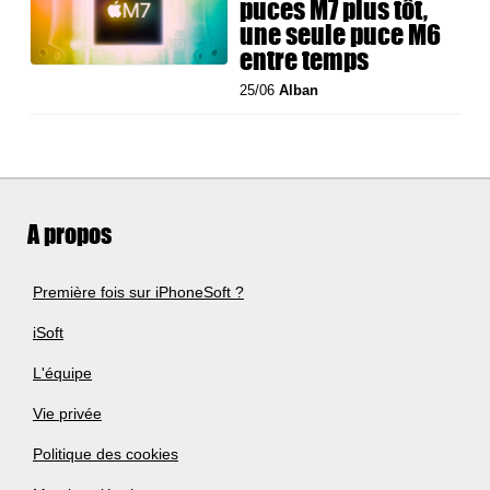
puces M7 plus tôt,
une seule puce M6
entre temps
25/06
Alban
A propos
Première fois sur iPhoneSoft ?
iSoft
L'équipe
Vie privée
Politique des cookies