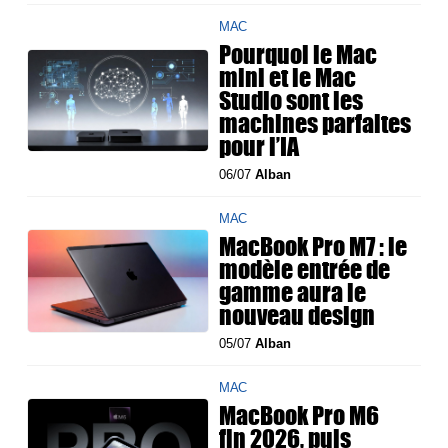
MAC
Pourquoi le Mac
mini et le Mac
Studio sont les
machines parfaites
pour l’IA
06/07
Alban
MAC
MacBook Pro M7 : le
modèle entrée de
gamme aura le
nouveau design
05/07
Alban
MAC
MacBook Pro M6
fin 2026, puis