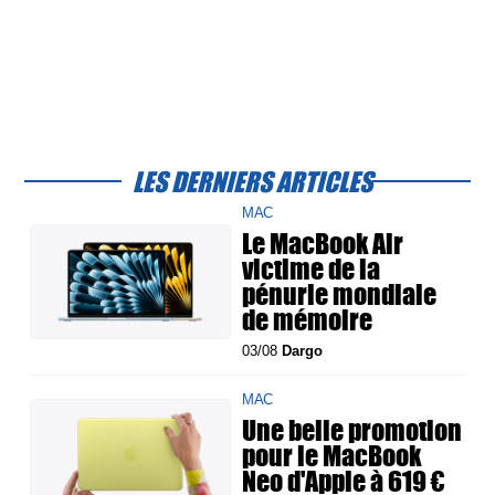
LES DERNIERS ARTICLES
MAC
Le MacBook Air
victime de la
pénurie mondiale
de mémoire
03/08
Dargo
MAC
Une belle promotion
pour le MacBook
Neo d'Apple à 619 €