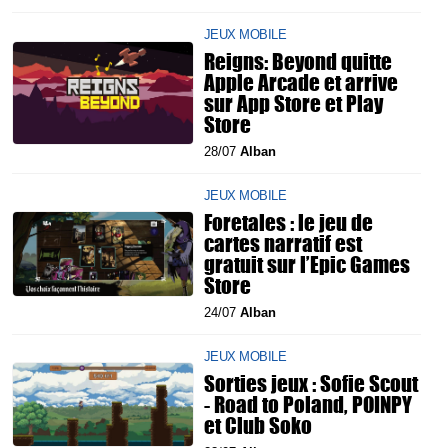
JEUX MOBILE
Reigns: Beyond quitte
Apple Arcade et arrive
sur App Store et Play
Store
28/07
Alban
JEUX MOBILE
Foretales : le jeu de
cartes narratif est
gratuit sur l’Epic Games
Store
24/07
Alban
JEUX MOBILE
Sorties jeux : Sofie Scout
- Road to Poland, POINPY
et Club Soko