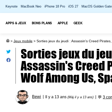
Keynote
MacBook Neo
iPhone 18 Pro
iOS 27
MacOS Golden Gate
APPS & JEUX
BONS PLANS
APPLE
GEEK
>
Jeux mobile
>
Sorties jeux du jeudi : Assassin's Creed Pirates
Sorties jeux du jeu
Assassin's Creed P
Wolf Among Us, Spac
Bewi
Il y a 13 ans
💬
3 co
(Màj il y a 13 ans)