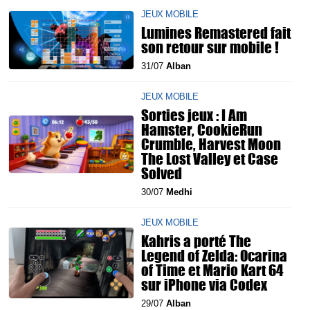
JEUX MOBILE
Lumines Remastered fait
son retour sur mobile !
31/07
Alban
JEUX MOBILE
Sorties jeux : I Am
Hamster, CookieRun
Crumble, Harvest Moon
The Lost Valley et Case
Solved
30/07
Medhi
JEUX MOBILE
Kahris a porté The
Legend of Zelda: Ocarina
of Time et Mario Kart 64
sur iPhone via Codex
29/07
Alban