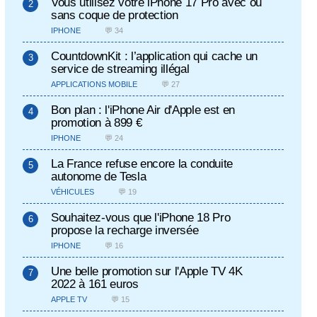
Vous utilisez votre iPhone 17 Pro avec ou
sans coque de protection
IPHONE
💬 34
CountdownKit : l’application qui cache un
service de streaming illégal
APPLICATIONS MOBILE
💬 27
Bon plan : l'iPhone Air d'Apple est en
promotion à 899 €
IPHONE
💬 24
La France refuse encore la conduite
autonome de Tesla
VÉHICULES
💬 19
Souhaitez-vous que l'iPhone 18 Pro
propose la recharge inversée
IPHONE
💬 16
Une belle promotion sur l'Apple TV 4K
2022 à 161 euros
APPLE TV
💬 15