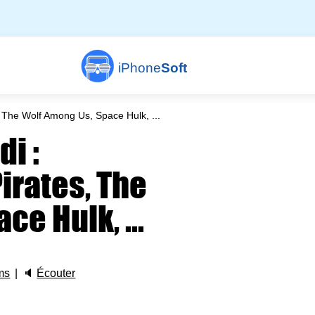
iPhone
Soft
, The Wolf Among Us, Space Hulk, ...
di :
irates, The
e Hulk, ...
ms
🔈
Écouter