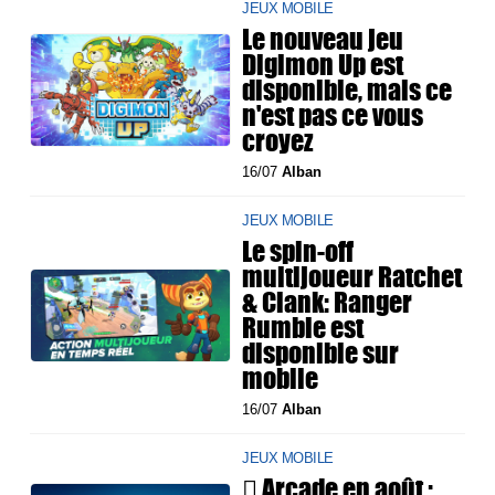
JEUX MOBILE
Le nouveau jeu
Digimon Up est
disponible, mais ce
n'est pas ce vous
croyez
16/07
Alban
JEUX MOBILE
Le spin-off
multijoueur Ratchet
& Clank: Ranger
Rumble est
disponible sur
mobile
16/07
Alban
JEUX MOBILE
 Arcade en août :