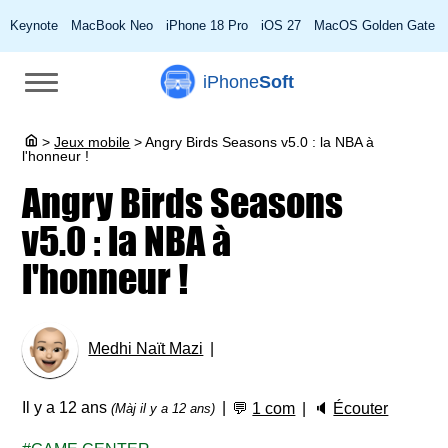
Keynote
MacBook Neo
iPhone 18 Pro
iOS 27
MacOS Golden Gate
iPhone
Soft
>
Jeux mobile
>
Angry Birds Seasons v5.0 : la NBA à
l'honneur !
Angry Birds Seasons
v5.0 : la NBA à
l'honneur !
Medhi Naït Mazi
Il y a 12 ans
💬
1 com
🔈
Écouter
(Màj il y a 12 ans)