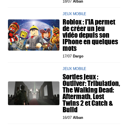
18/07
Alban
JEUX MOBILE
Roblox : l'IA permet
de créer un jeu
vidéo depuis son
iPhone en quelques
mots
17/07
Dargo
JEUX MOBILE
Sorties jeux :
Outliver: Tribulation,
The Walking Dead:
Aftermath, Lost
Twins 2 et Catch &
Build
16/07
Alban