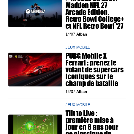
Madden NFL 27
Arcade Edition,
Retro Bowl College+
et NFL Retro Bowl '27
14/07
Alban
JEUX MOBILE
PUBG Mobile X
Ferrari : prenez le
volant de supercars
iconiques sur le
champ de bataille
14/07
Alban
JEUX MOBILE
Tilt to Live :
première mise à
jour en 8 ans pour
ce classique de