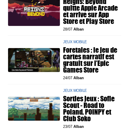
Reigns: Beyond
quitte Apple Arcade
et arrive sur App
Store et Play Store
28/07
Alban
JEUX MOBILE
Foretales : le jeu de
cartes narratif est
gratuit sur l’Epic
Games Store
24/07
Alban
JEUX MOBILE
Sorties jeux : Sofie
Scout - Road to
Poland, POINPY et
Club Soko
23/07
Alban