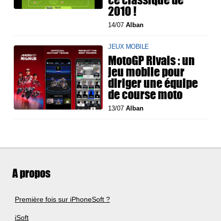
2010 !
14/07
Alban
JEUX MOBILE
MotoGP Rivals : un
jeu mobile pour
diriger une équipe
de course moto
13/07
Alban
A propos
Première fois sur iPhoneSoft ?
iSoft