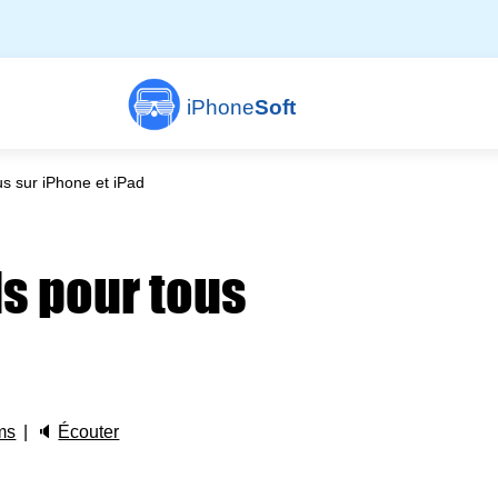
iPhone
Soft
s sur iPhone et iPad
s pour tous
ms
🔈
Écouter