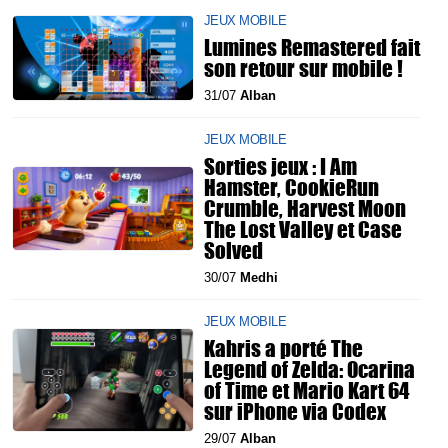
JEUX MOBILE
Lumines Remastered fait
son retour sur mobile !
31/07
Alban
JEUX MOBILE
Sorties jeux : I Am
Hamster, CookieRun
Crumble, Harvest Moon
The Lost Valley et Case
Solved
30/07
Medhi
JEUX MOBILE
Kahris a porté The
Legend of Zelda: Ocarina
of Time et Mario Kart 64
sur iPhone via Codex
29/07
Alban