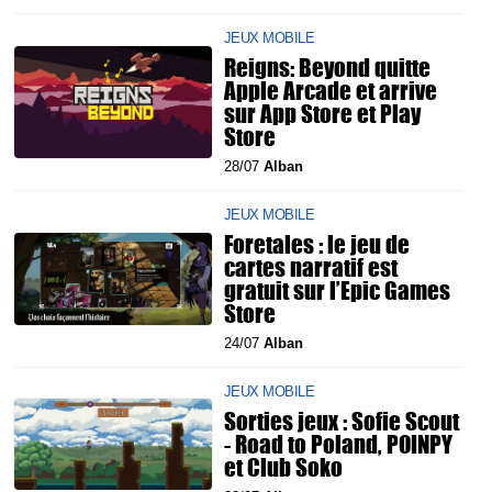
JEUX MOBILE
Reigns: Beyond quitte
Apple Arcade et arrive
sur App Store et Play
Store
28/07
Alban
JEUX MOBILE
Foretales : le jeu de
cartes narratif est
gratuit sur l’Epic Games
Store
24/07
Alban
JEUX MOBILE
Sorties jeux : Sofie Scout
- Road to Poland, POINPY
et Club Soko