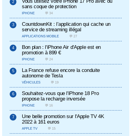
Vous utilisez votre iPhone 17 Pro avec ou
sans coque de protection
IPHONE
💬 34
CountdownKit : l’application qui cache un
service de streaming illégal
APPLICATIONS MOBILE
💬 27
Bon plan : l'iPhone Air d'Apple est en
promotion à 899 €
IPHONE
💬 24
La France refuse encore la conduite
autonome de Tesla
VÉHICULES
💬 19
Souhaitez-vous que l'iPhone 18 Pro
propose la recharge inversée
IPHONE
💬 16
Une belle promotion sur l'Apple TV 4K
2022 à 161 euros
APPLE TV
💬 15