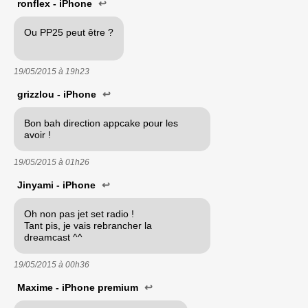
ronflex - iPhone
↩
Ou PP25 peut être ?
19/05/2015 à
19h23
grizzlou - iPhone
↩
Bon bah direction appcake pour les
avoir !
19/05/2015 à
01h26
Jinyami - iPhone
↩
Oh non pas jet set radio !
Tant pis, je vais rebrancher la
dreamcast ^^
19/05/2015 à
00h36
Maxime - iPhone premium
↩