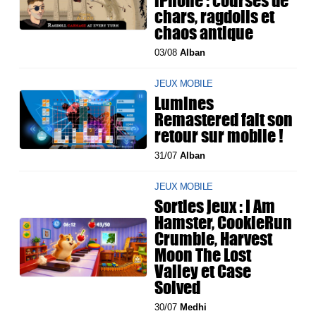
iPhone : courses de
chars, ragdolls et
chaos antique
03/08
Alban
JEUX MOBILE
Lumines
Remastered fait son
retour sur mobile !
31/07
Alban
JEUX MOBILE
Sorties jeux : I Am
Hamster, CookieRun
Crumble, Harvest
Moon The Lost
Valley et Case
Solved
30/07
Medhi