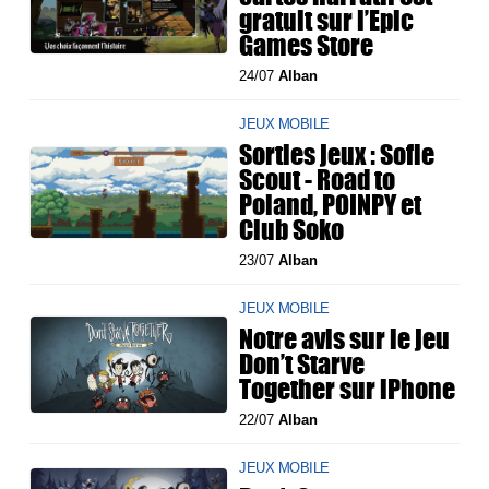
gratuit sur l’Epic
Games Store
24/07
Alban
JEUX MOBILE
Sorties jeux : Sofie
Scout - Road to
Poland, POINPY et
Club Soko
23/07
Alban
JEUX MOBILE
Notre avis sur le jeu
Don’t Starve
Together sur iPhone
22/07
Alban
JEUX MOBILE