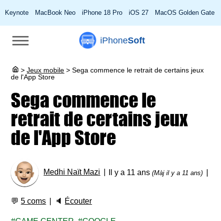
Keynote
MacBook Neo
iPhone 18 Pro
iOS 27
MacOS Golden Gate
iPhone
Soft
>
Jeux mobile
>
Sega commence le retrait de certains jeux
de l'App Store
Sega commence le
retrait de certains jeux
de l'App Store
Medhi Naït Mazi
Il y a 11 ans
(Màj il y a 11 ans)
💬
5 coms
🔈
Écouter