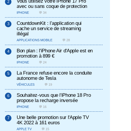
Vous utilisez votre iPhone 17 Pro
avec ou sans coque de protection
IPHONE
💬 34
CountdownKit : l’application qui
cache un service de streaming
illégal
APPLICATIONS MOBILE
💬 28
Bon plan : l'iPhone Air d'Apple est en
promotion à 899 €
IPHONE
💬 24
La France refuse encore la conduite
autonome de Tesla
VÉHICULES
💬 19
Souhaitez-vous que l'iPhone 18 Pro
propose la recharge inversée
IPHONE
💬 16
Une belle promotion sur l'Apple TV
4K 2022 à 161 euros
APPLE TV
💬 15