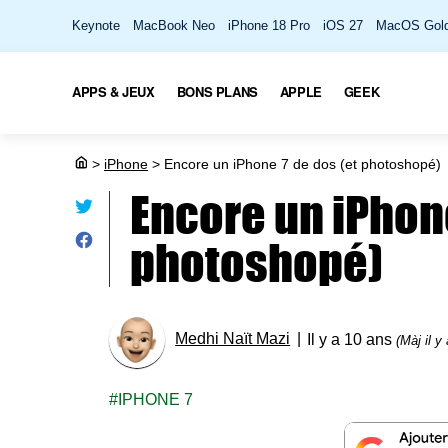
Keynote
MacBook Neo
iPhone 18 Pro
iOS 27
MacOS Gold
APPS & JEUX
BONS PLANS
APPLE
GEEK
>
iPhone
>
Encore un iPhone 7 de dos (et photoshopé)
Encore un iPhone
photoshopé)
Medhi Naït Mazi
Il y a 10 ans
(Màj il y
IPHONE 7