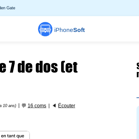
en Gate
iPhone
Soft
 7 de dos (et
💬
16 coms
🔈
Écouter
 a 10 ans)