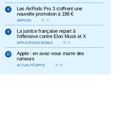
Les AirPods Pro 3 s'offrent une
nouvelle promotion à 198 €
AIRPODS
💬 15
La justice française repart à
l'offensive contre Elon Musk et X
APPLICATIONS MOBILE
💬 15
Apple : en avez-vous marre des
rumeurs
ACTUALITÉ APPLE
💬 14