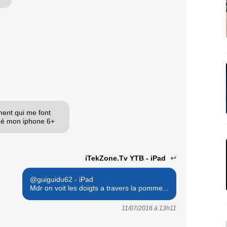
ment qui me font
rdé mon iphone 6+
iTekZone.Tv YTB - iPad
↩
@guiguidu62 - iPad
Mdr on voit les doigts a travers la pomme...
11/07/2016 à
13h11