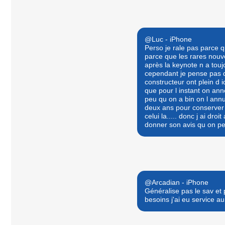
@Luc - iPhone
Perso je rale pas parce q
parce que les rares nou
après la keynote n a toujo
cependant je pense pas q
constructeur ont plein d i
que pour l instant on an
peu qu on a bin on l annu
deux ans pour conserver 
celui la..... donc j ai droi
donner son avis qu on peu
@Arcadian - iPhone
Généralise pas le sav et 
besoins j'ai eu service a