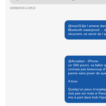
02/08/2016 à
20h11
@max314je l amene dans 
Bluetooth waterproof.... 
récurrent, se servir de l 
@Arcadian - iPhone :
un SAV pourri, va falloir 
connais pas beaucoup d'en
panne sans poser de ques
A tous
Quelqu'un peux m'expliqu
suis pas sur mais à l'heur
mis à part dans bob l'épo