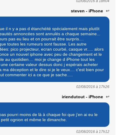
02/08/2016 à
18h04
steven - iPhone
↩
ue il n y a pas d étanchéité spécialement mais plutôt
veautés annoncées sont annulés a chaque semaine...
urs pas eu lieu et on pourrait être surpris....
ue toutes les rumeurs sont fausse. Les autre
dées: pico projecteur, ecran courbé, casque vr..... alors
nonce un nouvel iphone avec peu de changement et le
le au quotidien.... moi je change d iPhone tout les
une certaine valeur dessus donc j espérais acheter
t a ma déception et le dire si je le veux.... c'est bien pour
t commenter ici a ce que je sache.....
02/08/2016 à
17h26
iriendutout - iPhone
↩
pas pourri moins de là à chaque foi que j'en ai eu le
u petit ognion et même le dimanche.
02/08/2016 à
17h12