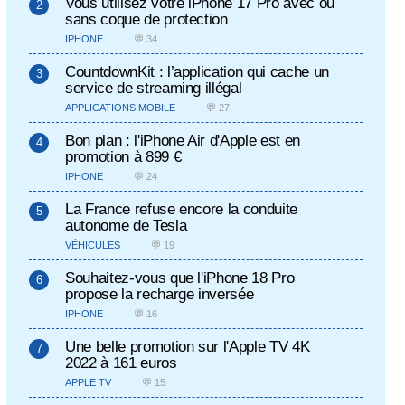
Vous utilisez votre iPhone 17 Pro avec ou
sans coque de protection
IPHONE
💬 34
CountdownKit : l’application qui cache un
service de streaming illégal
APPLICATIONS MOBILE
💬 27
Bon plan : l'iPhone Air d'Apple est en
promotion à 899 €
IPHONE
💬 24
La France refuse encore la conduite
autonome de Tesla
VÉHICULES
💬 19
Souhaitez-vous que l'iPhone 18 Pro
propose la recharge inversée
IPHONE
💬 16
Une belle promotion sur l'Apple TV 4K
2022 à 161 euros
APPLE TV
💬 15