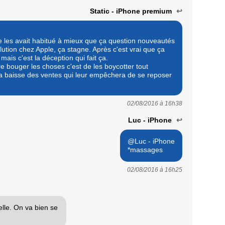
Static - iPhone premium
↩
e les avait habitué à mieux que ça question nouveautés
olution chez Apple, ça stagne. Après c'est vrai que ça
 mais c'est la déception qui fait ça.
e bouger les choses c'est de les boycotter tout
 la baisse des ventes qui leur empêchera de se reposer
02/08/2016 à
16h38
Luc - iPhone
↩
@Luc - iPhone
*massages
02/08/2016 à
16h25
ielle. On va bien se