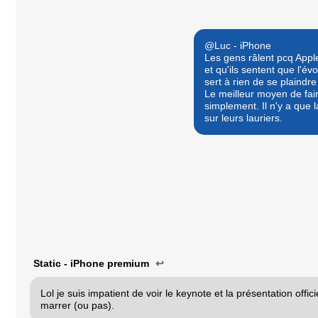
@Luc - iPhone
Les gens râlent pcq Appl
et qu'ils sentent que l'év
sert à rien de se plaindre
Le meilleur moyen de fair
simplement. Il n'y a que
sur leurs lauriers.
Static - iPhone premium
↩
Lol je suis impatient de voir le keynote et la présentation offic
marrer (ou pas).