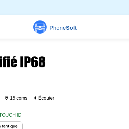
iPhone
Soft
ifié IP68
💬
15 coms
🔈
Écouter
TOUCH ID