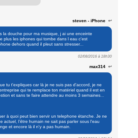
steven - iPhone
↩
la douche pour ma musique, j ai une enceinte
de plus les iphones qui tombe dans l eau c'est
iphone dehors quand il pleut sans stresser...
02/08/2016 à
18h30
max314
↩
que tu t'expliques car là je ne suis pas d'accord, je ne
treprise qui te remplace ton matériel quand il est en
tion et sans te faire attendre au moins 3 semaines...
er à quoi peut bien servir un telephone étanche. Je ne
e actuel, l’être humain ne sait pas parler sous l'eau
nge et encore là il n'y a pas humain.