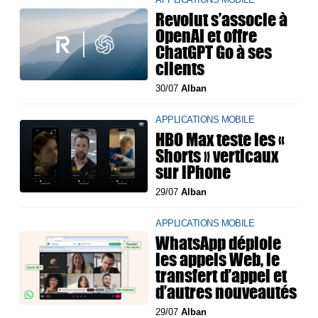
Revolut s’associe à
OpenAI et offre
ChatGPT Go à ses
clients
30/07
Alban
APPLICATIONS MOBILE
HBO Max teste les «
Shorts » verticaux
sur iPhone
29/07
Alban
APPLICATIONS MOBILE
WhatsApp déploie
les appels Web, le
transfert d’appel et
d’autres nouveautés
29/07
Alban