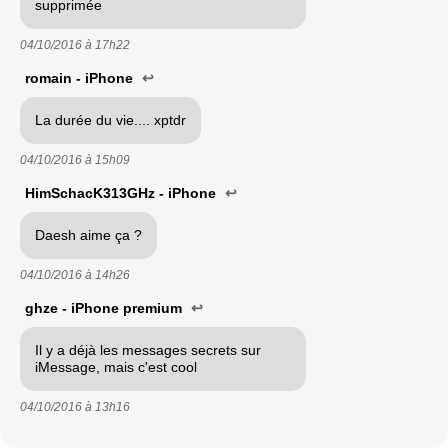
supprimée
04/10/2016 à
17h22
romain - iPhone
↩
La durée du vie.... xptdr
04/10/2016 à
15h09
HimSchacK313GHz - iPhone
↩
Daesh aime ça ?
04/10/2016 à
14h26
ghze - iPhone premium
↩
Il y a déjà les messages secrets sur
iMessage, mais c'est cool
04/10/2016 à
13h16