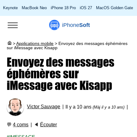
Keynote
MacBook Neo
iPhone 18 Pro
iOS 27
MacOS Golden Gate
iPhone
Soft
>
Applications mobile
>
Envoyez des messages éphémères
sur iMessage avec Kisapp
Envoyez des messages
éphémères sur
iMessage avec Kisapp
Victor Sauvage
Il y a 10 ans
(Màj il y a 10 ans)
💬
4 coms
🔈
Écouter