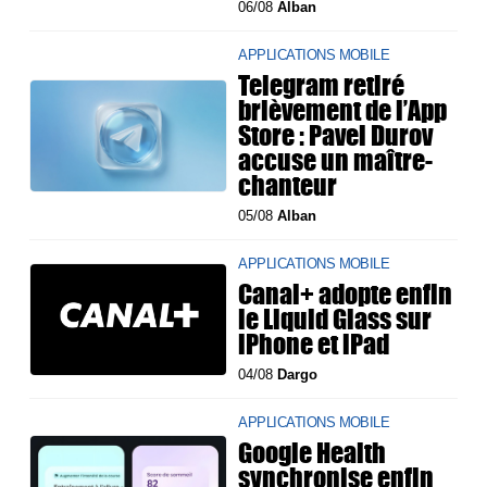
06/08
Alban
APPLICATIONS MOBILE
Telegram retiré
brièvement de l’App
Store : Pavel Durov
accuse un maître-
chanteur
05/08
Alban
APPLICATIONS MOBILE
Canal+ adopte enfin
le Liquid Glass sur
iPhone et iPad
04/08
Dargo
APPLICATIONS MOBILE
Google Health
synchronise enfin