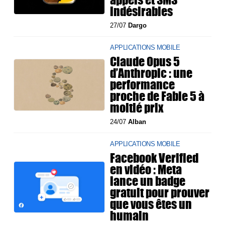
indésirables
27/07
Dargo
APPLICATIONS MOBILE
Claude Opus 5
d’Anthropic : une
performance
proche de Fable 5 à
moitié prix
24/07
Alban
APPLICATIONS MOBILE
Facebook Verified
en vidéo : Meta
lance un badge
gratuit pour prouver
que vous êtes un
humain