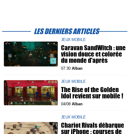
LES DERNIERS ARTICLES
JEUX MOBILE
Caravan SandWitch : une
vision douce et colorée
du monde d'après
07:30
Alban
JEUX MOBILE
The Rise of the Golden
Idol revient sur mobile !
04/08
Alban
JEUX MOBILE
Chariot Rivals débarque
sur iPhone : courses de