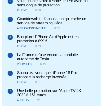
Vous utilisez votre iPhone 17 Pro avec ou
sans coque de protection
IPHONE
💬 34
CountdownKit : l’application qui cache un
service de streaming illégal
APPLICATIONS MOBILE
💬 27
Bon plan : l'iPhone Air d'Apple est en
promotion à 899 €
IPHONE
💬 24
La France refuse encore la conduite
autonome de Tesla
VÉHICULES
💬 19
Souhaitez-vous que l'iPhone 18 Pro
propose la recharge inversée
IPHONE
💬 16
Une belle promotion sur l'Apple TV 4K
2022 à 161 euros
APPLE TV
💬 15