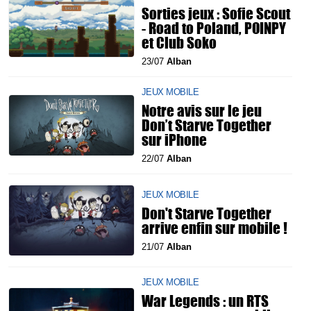
Sorties jeux : Sofie Scout
- Road to Poland, POINPY
et Club Soko
23/07
Alban
JEUX MOBILE
Notre avis sur le jeu
Don’t Starve Together
sur iPhone
22/07
Alban
JEUX MOBILE
Don't Starve Together
arrive enfin sur mobile !
21/07
Alban
JEUX MOBILE
War Legends : un RTS