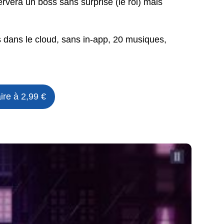
ervera un boss sans surprise (le roi) mais
 dans le cloud, sans in-app, 20 musiques,
ire à 2,99 €