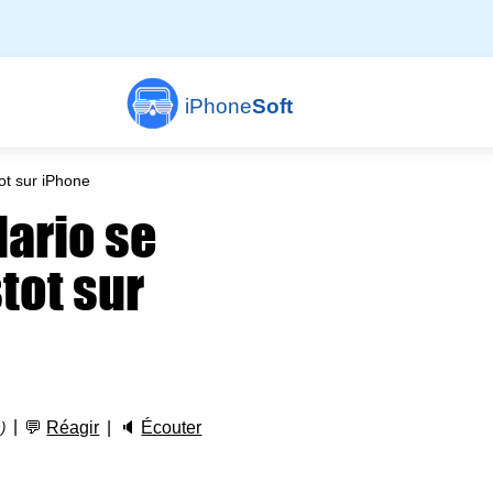
iPhone
Soft
ot sur iPhone
Mario se
tot sur
💬
Réagir
🔈
Écouter
)