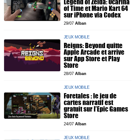
Legend of Zelda: Ocarina
of Time et Mario Kart 64
sur iPhone via Codex
29/07
Alban
JEUX MOBILE
Reigns: Beyond quitte
Apple Arcade et arrive
sur App Store et Play
Store
28/07
Alban
JEUX MOBILE
Foretales : le jeu de
cartes narratif est
gratuit sur l’Epic Games
Store
24/07
Alban
JEUX MOBILE