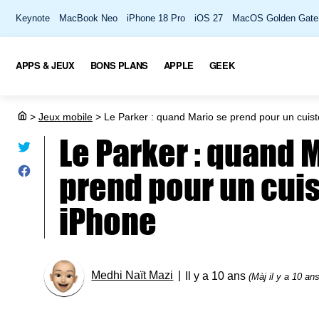
Keynote
MacBook Neo
iPhone 18 Pro
iOS 27
MacOS Golden Gate
APPS & JEUX
BONS PLANS
APPLE
GEEK
>
Jeux mobile
>
Le Parker : quand Mario se prend pour un cuist
Le Parker : quand 
prend pour un cuis
iPhone
Medhi Naït Mazi
Il y a 10 ans
(Màj il y a 10 ans