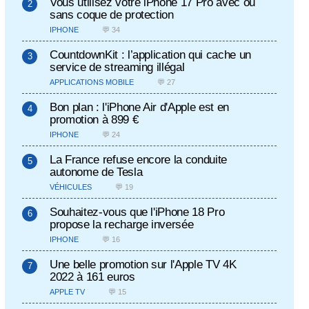
Vous utilisez votre iPhone 17 Pro avec ou
sans coque de protection
IPHONE
💬 34
CountdownKit : l’application qui cache un
service de streaming illégal
APPLICATIONS MOBILE
💬 27
Bon plan : l'iPhone Air d'Apple est en
promotion à 899 €
IPHONE
💬 24
La France refuse encore la conduite
autonome de Tesla
VÉHICULES
💬 19
Souhaitez-vous que l'iPhone 18 Pro
propose la recharge inversée
IPHONE
💬 16
Une belle promotion sur l'Apple TV 4K
2022 à 161 euros
APPLE TV
💬 15