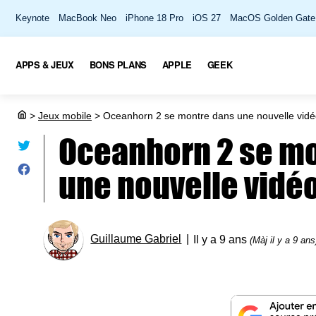
Keynote
MacBook Neo
iPhone 18 Pro
iOS 27
MacOS Golden Gate
APPS & JEUX
BONS PLANS
APPLE
GEEK
>
Jeux mobile
>
Oceanhorn 2 se montre dans une nouvelle vid
Oceanhorn 2 se m
une nouvelle vidé
Guillaume Gabriel
Il y a 9 ans
(Màj il y a 9 ans