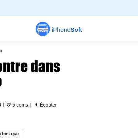
iPhone
Soft
éo
ontre dans
o
💬
5 coms
🔈
Écouter
)