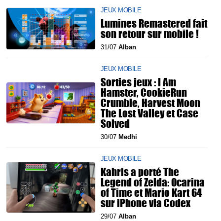
JEUX MOBILE
Lumines Remastered fait
son retour sur mobile !
31/07
Alban
JEUX MOBILE
Sorties jeux : I Am
Hamster, CookieRun
Crumble, Harvest Moon
The Lost Valley et Case
Solved
30/07
Medhi
JEUX MOBILE
Kahris a porté The
Legend of Zelda: Ocarina
of Time et Mario Kart 64
sur iPhone via Codex
29/07
Alban