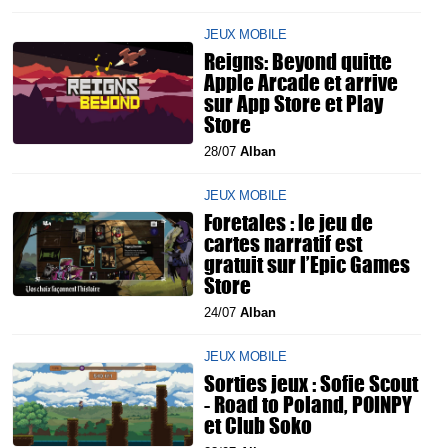
JEUX MOBILE
Reigns: Beyond quitte
Apple Arcade et arrive
sur App Store et Play
Store
28/07
Alban
JEUX MOBILE
Foretales : le jeu de
cartes narratif est
gratuit sur l’Epic Games
Store
24/07
Alban
JEUX MOBILE
Sorties jeux : Sofie Scout
- Road to Poland, POINPY
et Club Soko