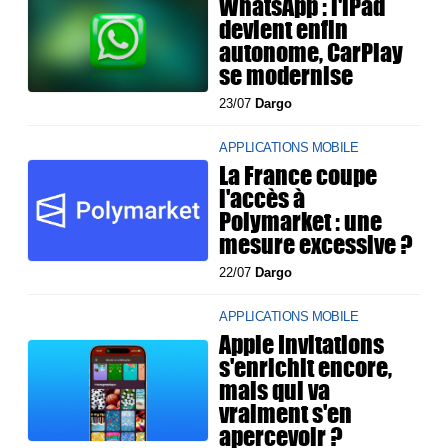
WhatsApp : l'iPad
devient enfin
autonome, CarPlay
se modernise
23/07
Dargo
APPLICATIONS MOBILE
La France coupe
l'accès à
Polymarket : une
mesure excessive ?
22/07
Dargo
APPLICATIONS MOBILE
Apple Invitations
s'enrichit encore,
mais qui va
vraiment s'en
apercevoir ?