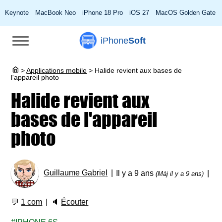
Keynote
MacBook Neo
iPhone 18 Pro
iOS 27
MacOS Golden Gate
iPhone
Soft
>
Applications mobile
>
Halide revient aux bases de
l'appareil photo
Halide revient aux
bases de l'appareil
photo
Guillaume Gabriel
Il y a 9 ans
(Màj il y a 9 ans)
💬
1 com
🔈
Écouter