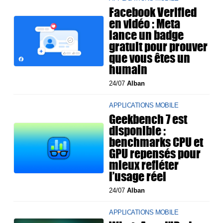
Facebook Verified
en vidéo : Meta
lance un badge
gratuit pour prouver
que vous êtes un
humain
24/07
Alban
APPLICATIONS MOBILE
Geekbench 7 est
disponible :
benchmarks CPU et
GPU repensés pour
mieux refléter
l’usage réel
24/07
Alban
APPLICATIONS MOBILE