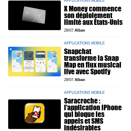
APPLICATIONS MOBILE
X Money commence
son déploiement
limité aux États-Unis
28/07
Alban
APPLICATIONS MOBILE
Snapchat
transforme la Snap
Map en flux musical
live avec Spotify
28/07
Alban
APPLICATIONS MOBILE
Saracroche :
l'application iPhone
qui bloque les
appels et SMS
indésirables