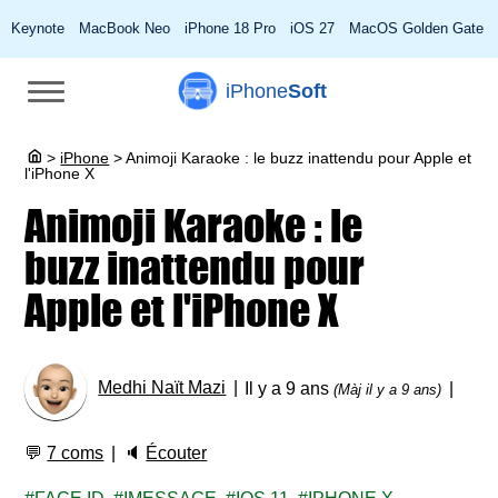
Keynote
MacBook Neo
iPhone 18 Pro
iOS 27
MacOS Golden Gate
iPhone
Soft
>
iPhone
>
Animoji Karaoke : le buzz inattendu pour Apple et
l'iPhone X
Animoji Karaoke : le
buzz inattendu pour
Apple et l'iPhone X
Medhi Naït Mazi
Il y a 9 ans
(Màj il y a 9 ans)
💬
7 coms
🔈
Écouter