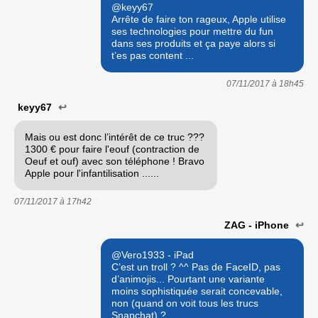
@keyy67
Arrête de faire ton rageux, Apple utilise
ses technologies pour mettre du fun
dans ses produits et ça paye alors si
t’es pas content ...
07/11/2017 à
18h45
keyy67
↩
Mais ou est donc l’intérêt de ce truc ???
1300 € pour faire l'eouf (contraction de
Oeuf et ouf) avec son téléphone ! Bravo
Apple pour l'infantilisation ......
07/11/2017 à
17h42
ZAG - iPhone
↩
@Vero1933 - iPad
C’est un troll ? ^^ Pas de FaceID, pas
d’animojis... Pourtant une variante
moins sophistiquée serait concevable,
non (quand on voit tous les trucs
Snapchat) ?