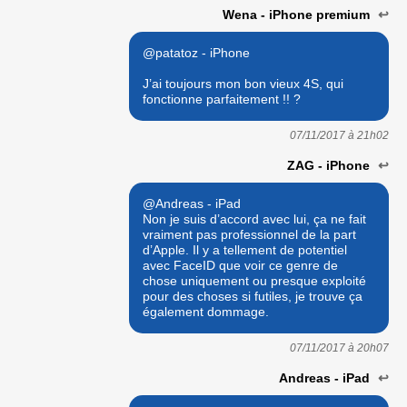
Wena - iPhone premium
↩
@patatoz - iPhone
J’ai toujours mon bon vieux 4S, qui
fonctionne parfaitement !! ?
07/11/2017 à
21h02
ZAG - iPhone
↩
@Andreas - iPad
Non je suis d’accord avec lui, ça ne fait
vraiment pas professionnel de la part
d’Apple. Il y a tellement de potentiel
avec FaceID que voir ce genre de
chose uniquement ou presque exploité
pour des choses si futiles, je trouve ça
également dommage.
07/11/2017 à
20h07
Andreas - iPad
↩