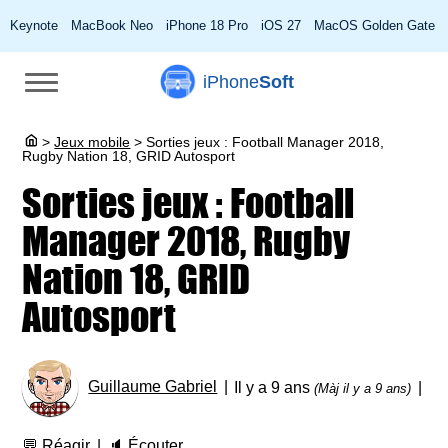
Keynote
MacBook Neo
iPhone 18 Pro
iOS 27
MacOS Golden Gate
iPhone
Soft
>
Jeux mobile
>
Sorties jeux : Football Manager 2018,
Rugby Nation 18, GRID Autosport
Sorties jeux : Football
Manager 2018, Rugby
Nation 18, GRID
Autosport
Guillaume Gabriel
Il y a 9 ans
(Màj il y a 9 ans)
💬
Réagir
🔈
Écouter