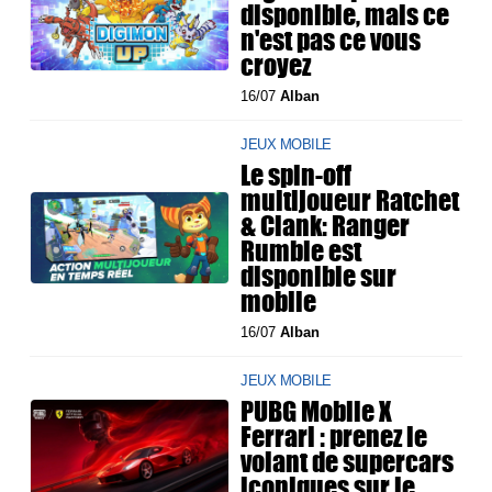
disponible, mais ce
n'est pas ce vous
croyez
16/07
Alban
JEUX MOBILE
Le spin-off
multijoueur Ratchet
& Clank: Ranger
Rumble est
disponible sur
mobile
16/07
Alban
JEUX MOBILE
PUBG Mobile X
Ferrari : prenez le
volant de supercars
iconiques sur le