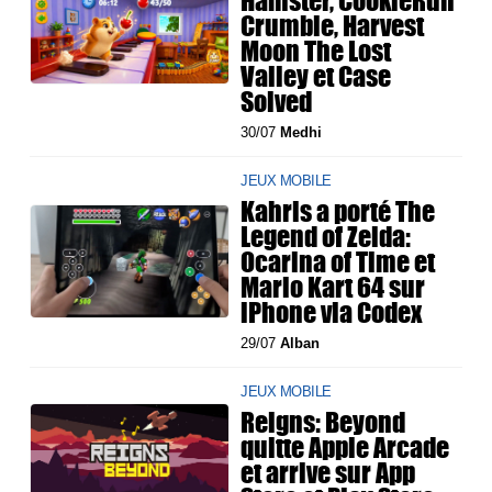
Crumble, Harvest
Moon The Lost
Valley et Case
Solved
30/07
Medhi
JEUX MOBILE
Kahris a porté The
Legend of Zelda:
Ocarina of Time et
Mario Kart 64 sur
iPhone via Codex
29/07
Alban
JEUX MOBILE
Reigns: Beyond
quitte Apple Arcade
et arrive sur App