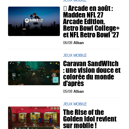
JEUX MOBILE
 Arcade en août :
Madden NFL 27
Arcade Edition,
Retro Bowl College+
et NFL Retro Bowl '27
06/08
Alban
JEUX MOBILE
Caravan SandWitch
: une vision douce et
colorée du monde
d'après
05/08
Alban
JEUX MOBILE
The Rise of the
Golden Idol revient
sur mobile !