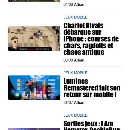
04/08
Alban
JEUX MOBILE
Chariot Rivals
débarque sur
iPhone : courses de
chars, ragdolls et
chaos antique
03/08
Alban
JEUX MOBILE
Lumines
Remastered fait son
retour sur mobile !
31/07
Alban
JEUX MOBILE
Sorties jeux : I Am
Hamster, CookieRun