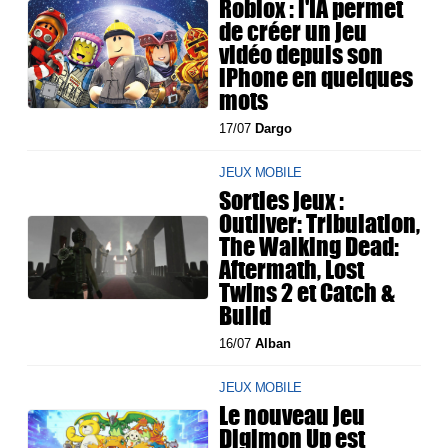
Roblox : l'IA permet
de créer un jeu
vidéo depuis son
iPhone en quelques
mots
17/07
Dargo
JEUX MOBILE
Sorties jeux :
Outliver: Tribulation,
The Walking Dead:
Aftermath, Lost
Twins 2 et Catch &
Build
16/07
Alban
JEUX MOBILE
Le nouveau jeu
Digimon Up est