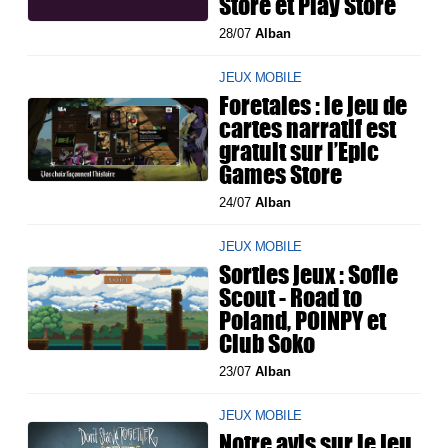
Store et Play Store
28/07
Alban
JEUX MOBILE
Foretales : le jeu de
cartes narratif est
gratuit sur l’Epic
Games Store
24/07
Alban
JEUX MOBILE
Sorties jeux : Sofie
Scout - Road to
Poland, POINPY et
Club Soko
23/07
Alban
JEUX MOBILE
Notre avis sur le jeu