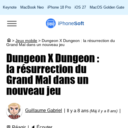
Keynote
MacBook Neo
iPhone 18 Pro
iOS 27
MacOS Golden Gate
iPhone
Soft
>
Jeux mobile
>
Dungeon X Dungeon : la résurrection du
Grand Mal dans un nouveau jeu
Dungeon X Dungeon :
la résurrection du
Grand Mal dans un
nouveau jeu
Guillaume Gabriel
Il y a 8 ans
(Màj il y a 8 ans)
💬
Réagir
🔈
Écouter