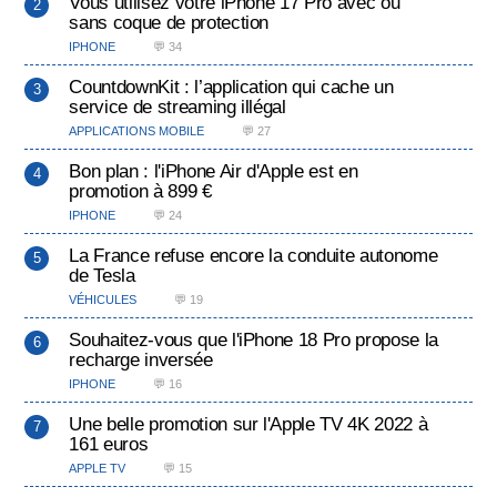
Vous utilisez votre iPhone 17 Pro avec ou
sans coque de protection
IPHONE
💬 34
CountdownKit : l’application qui cache un
service de streaming illégal
APPLICATIONS MOBILE
💬 27
Bon plan : l'iPhone Air d'Apple est en
promotion à 899 €
IPHONE
💬 24
La France refuse encore la conduite autonome
de Tesla
VÉHICULES
💬 19
Souhaitez-vous que l'iPhone 18 Pro propose la
recharge inversée
IPHONE
💬 16
Une belle promotion sur l'Apple TV 4K 2022 à
161 euros
APPLE TV
💬 15