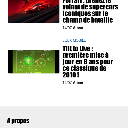
Ferrari : prenez le
volant de supercars
iconiques sur le
champ de bataille
14/07
Alban
JEUX MOBILE
Tilt to Live :
première mise à
jour en 8 ans pour
ce classique de
2010 !
14/07
Alban
A propos