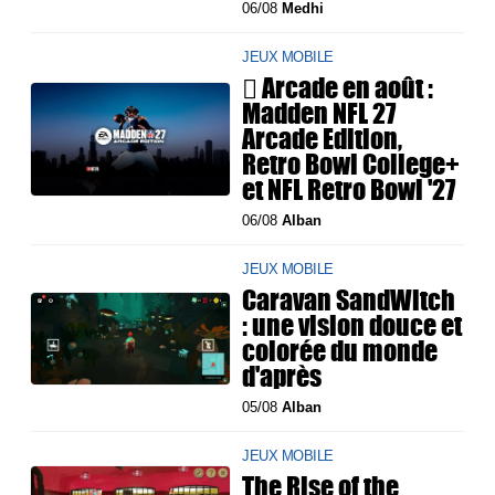
06/08
Medhi
JEUX MOBILE
 Arcade en août :
Madden NFL 27
Arcade Edition,
Retro Bowl College+
et NFL Retro Bowl '27
06/08
Alban
JEUX MOBILE
Caravan SandWitch
: une vision douce et
colorée du monde
d'après
05/08
Alban
JEUX MOBILE
The Rise of the