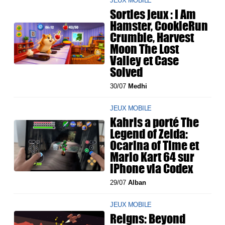
JEUX MOBILE
Sorties jeux : I Am
Hamster, CookieRun
Crumble, Harvest
Moon The Lost
Valley et Case
Solved
30/07
Medhi
JEUX MOBILE
Kahris a porté The
Legend of Zelda:
Ocarina of Time et
Mario Kart 64 sur
iPhone via Codex
29/07
Alban
JEUX MOBILE
Reigns: Beyond