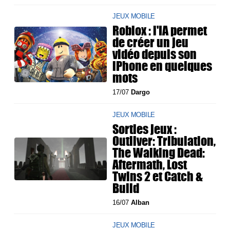
JEUX MOBILE
Roblox : l'IA permet
de créer un jeu
vidéo depuis son
iPhone en quelques
mots
17/07
Dargo
JEUX MOBILE
Sorties jeux :
Outliver: Tribulation,
The Walking Dead:
Aftermath, Lost
Twins 2 et Catch &
Build
16/07
Alban
JEUX MOBILE