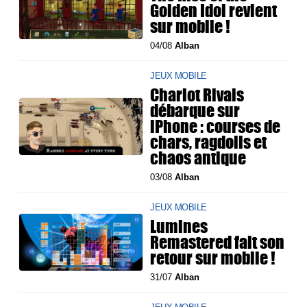
Golden Idol revient
sur mobile !
04/08
Alban
JEUX MOBILE
Chariot Rivals
débarque sur
iPhone : courses de
chars, ragdolls et
chaos antique
03/08
Alban
JEUX MOBILE
Lumines
Remastered fait son
retour sur mobile !
31/07
Alban