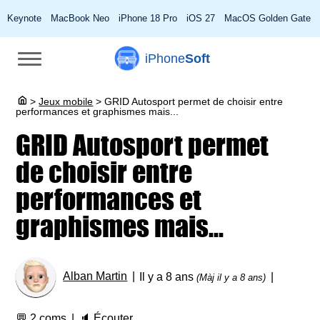
Keynote
MacBook Neo
iPhone 18 Pro
iOS 27
MacOS Golden Gate
iPhone
Soft
>
Jeux mobile
>
GRID Autosport permet de choisir entre
performances et graphismes mais...
GRID Autosport permet
de choisir entre
performances et
graphismes mais...
Alban Martin
Il y a 8 ans
(Màj il y a 8 ans)
💬
2 coms
🔈
Écouter